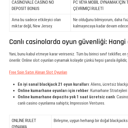
CASINOVALE CASINO NO
PC VEYA MOBIL OYNAMAK IÇIN
DEPOSIT BONUS
ÇEVRIMIÇI RULETI
Ama bu sadece etkileyici olan
Ne olduğunu bilmiyorum, daha f
miktar değil, New Jersey.
kalmayıncaya kadar devam edecek
Canlı casinolarda oyun güvenliği: Hangi
Yani, bunu kabul etmeye karar verirseniz. Tüm bu birinci sınıf teklifle
önerilir. Online slot oyunları oynamak kolaydır çünkü hepsi şansla ilgilidi
Free Spin Satın Alınan Slot Oyunları
En iyi sanal blackjack 21 oyun kuralları
: Aliens, ücretsiz blackj
Online kumarhane oyunları için rehber
: Kumarhane Stratejileri
Online kumarhane depozito yok 1 saat ücretsiz canlı
: Casino
canlı casino oyunlarına sahiptir, Impression Ventures.
ONLINE RULET
Birleşme, uygun herhangi bir doğal blackjacks 
OYNAMA