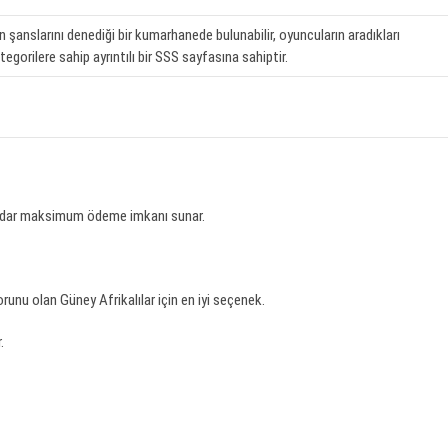
şanslarını denediği bir kumarhanede bulunabilir, oyuncuların aradıkları
ategorilere sahip ayrıntılı bir SSS sayfasına sahiptir.
kadar maksimum ödeme imkanı sunar.
orunu olan Güney Afrikalılar için en iyi seçenek.
.