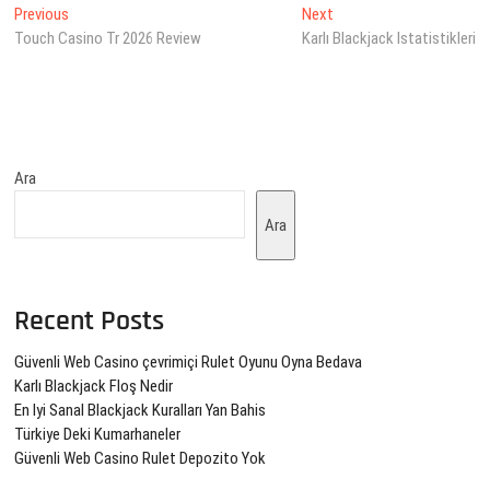
Yazı
Previous
Next
Previous
Next
post:
post:
Touch Casino Tr 2026 Review
Karlı Blackjack Istatistikleri
gezinmesi
Ara
Ara
Recent Posts
Güvenli Web Casino çevrimiçi Rulet Oyunu Oyna Bedava
Karlı Blackjack Floş Nedir
En Iyi Sanal Blackjack Kuralları Yan Bahis
Türkiye Deki Kumarhaneler
Güvenli Web Casino Rulet Depozito Yok