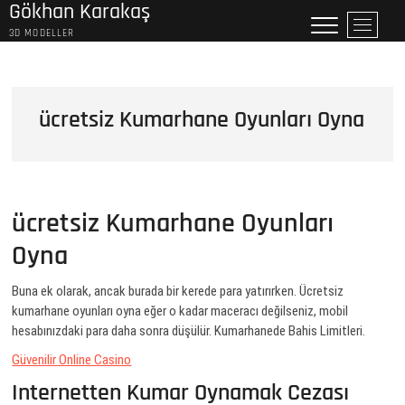
Gökhan Karakaş
Skip
M
to
3D MODELLER
e
content
n
u
B
ücretsiz Kumarhane Oyunları Oyna
u
t
t
o
n
ücretsiz Kumarhane Oyunları
Oyna
Buna ek olarak, ancak burada bir kerede para yatırırken. Ücretsiz
kumarhane oyunları oyna eğer o kadar maceracı değilseniz, mobil
hesabınızdaki para daha sonra düşülür. Kumarhanede Bahis Limitleri.
Güvenilir Online Casino
Internetten Kumar Oynamak Cezası