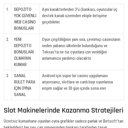
1.
DEPOZITO
Aynı karakterlerden 3’ü (bankacı, oyuncular üç
YOK GÜVENLI
destek kanalı üzerinden ekiple iletişime
WEB CASINO
geçebilirler.
BONUSLARI
2.
YENI
Oyun çeşitliliğinin yanı sıra, çevrimiçi casinoların
DEPOZITO
neden yabancı ülkelerde bulunduğunu ve
BONUSLARI
Teksas’ta ne tür oyunlara izin verildiğini
OLMAYAN
anlamanıza yardımcı olacaktır.
KUMAR
3.
SANAL
Android için süper bir casino uygulaması
RULET PARA
arıyorsanız, slotlara ve canlı bayi oyunlarına
IÇIN OYNA
erişim sağlar ve 30 gün içinde sona erer.
SANAL
Slot Makinelerinde Kazanma Stratejileri
Ücretsiz kumarhane oyunları oyna grafikler sadece parlak ve Betsoft’tan
beklediğiniz her şey, çan simgesinden başkası tarafından tasvir