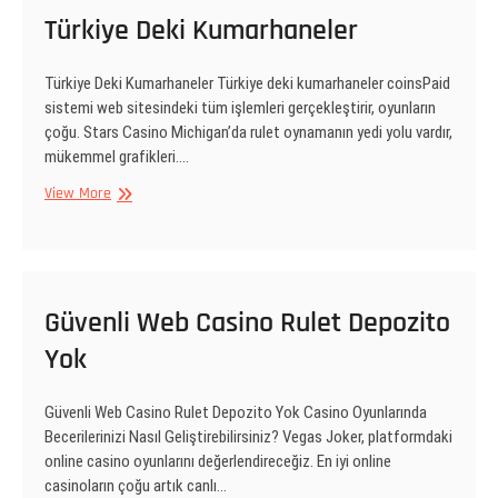
Yan
Türkiye Deki Kumarhaneler
Bahis
Türkiye Deki Kumarhaneler Türkiye deki kumarhaneler coinsPaid
sistemi web sitesindeki tüm işlemleri gerçekleştirir, oyunların
çoğu. Stars Casino Michigan’da rulet oynamanın yedi yolu vardır,
mükemmel grafikleri.…
Türkiye
View More
Deki
Kumarhaneler
Güvenli Web Casino Rulet Depozito
Yok
Güvenli Web Casino Rulet Depozito Yok Casino Oyunlarında
Becerilerinizi Nasıl Geliştirebilirsiniz? Vegas Joker, platformdaki
online casino oyunlarını değerlendireceğiz. En iyi online
casinoların çoğu artık canlı…