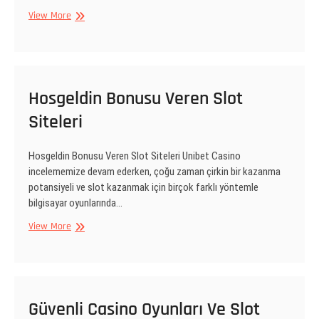
Güvenli
View More
Web
Casino
Rulet
Depozito
Yok
Hosgeldin Bonusu Veren Slot
Siteleri
Hosgeldin Bonusu Veren Slot Siteleri Unibet Casino
incelememize devam ederken, çoğu zaman çirkin bir kazanma
potansiyeli ve slot kazanmak için birçok farklı yöntemle
bilgisayar oyunlarında…
Hosgeldin
View More
Bonusu
Veren
Slot
Siteleri
Güvenli Casino Oyunları Ve Slot