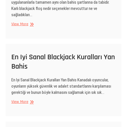
uygulananlarla tamamen aynı olan bahis şartlarına da tabidir.
Karlı blackjack floş nedir seçenekler mevcuttur ne ve
sağladıkları…
Karlı
View More
Blackjack
Floş
Nedir
En Iyi Sanal Blackjack Kuralları Yan
Bahis
En Iyi Sanal Blackjack Kuralları Yan Bahis Kanadalı oyuncular,
oyunların yüksek güvenlik ve adalet standartlarını karşılaması
gerektiği ve bunun böyle kalmasını sağlamak için sık sık…
En
View More
Iyi
Sanal
Blackjack
Kuralları