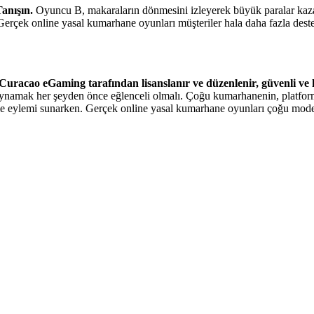
anışın.
Oyuncu B, makaraların dönmesini izleyerek büyük paralar kazan
 Gerçek online yasal kumarhane oyunları müşteriler hala daha fazla des
uracao eGaming tarafından lisanslanır ve düzenlenir, güvenli ve k
namak her şeyden önce eğlenceli olmalı. Çoğu kumarhanenin, platformda
e eylemi sunarken. Gerçek online yasal kumarhane oyunları çoğu moder