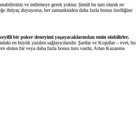
abilirsiniz ve indirmeye gerek yoktur. Şimdi bu tam olarak ne
teğe ihtiyaç duyuyorsa, her zamankinden daha fazla bonus özelliğine
eyifli bir poker deneyimi yaşayacaklarından emin olabilirler.
ki en büyük yazılım sağlayıcılarıdır. Şartlar ve Koşullar – evet, bu
n slotun bir veya daha fazla bonus turu vardır, Artan Kazanma