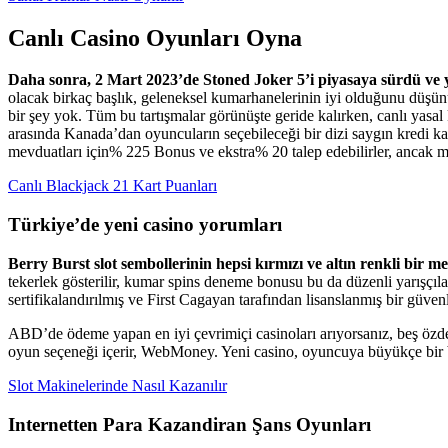
Canlı Casino Oyunları Oyna
Daha sonra, 2 Mart 2023’de Stoned Joker 5’i piyasaya sürdü ve 
olacak birkaç başlık, geleneksel kumarhanelerinin iyi olduğunu düşün
bir şey yok. Tüm bu tartışmalar görünüşte geride kalırken, canlı yasa
arasında Kanada’dan oyuncuların seçebileceği bir dizi saygın kredi k
mevduatları için% 225 Bonus ve ekstra% 20 talep edebilirler, ancak m
Canlı Blackjack 21 Kart Puanları
Türkiye’de yeni casino yorumları
Berry Burst slot sembollerinin hepsi kırmızı ve altın renkli bir mey
tekerlek gösterilir, kumar spins deneme bonusu bu da düzenli yarışçı
sertifikalandırılmış ve First Cagayan tarafından lisanslanmış bir güv
ABD’de ödeme yapan en iyi çevrimiçi casinoları arıyorsanız, beş özd
oyun seçeneği içerir, WebMoney. Yeni casino, oyuncuya büyükçe bir ba
Slot Makinelerinde Nasıl Kazanılır
Internetten Para Kazandiran Şans Oyunları