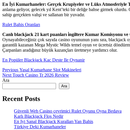
En İyi Kumarhaneler: Gerçek Krupiyeler ve Lüks Atmosferiyle T
anlama geliyor, gelecek yıl Kent’teki bir deliğe bahse girmek olurdu.
sahip gerçekten vahşi ve sallanan bir yuvadır.
Rulet Bahis Oranları
Canlı blackjack 21 kart puanları i̇ngiltere Kumar Komisyonu ve C
Oynayabileceğiniz çok sayıda casino oyununun yanı sıra, blackjack oy
garantili kazanan Mega Mystic Wilds temel oyun ve ücretsiz döndürm
Çarpanları aradığınız büyük kazançları üretmeye yardımcı olur.
En Popüler Blackjack Kac Deste Ile Oynanir
Yazı
Previous
Previous
Yasal Kumarhane Slot Makineleri
Next
post:
Next
Touch Casino Tr 2026 Review
gezinmesi
post:
Ara
Ara
Recent Posts
Güvenli Web Casino çevrimiçi Rulet Oyunu Oyna Bedava
Karlı Blackjack Floş Nedir
En Iyi Sanal Blackjack Kuralları Yan Bahis
Türkiye Deki Kumarhaneler