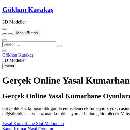
Skip
Gökhan Karakaş
to
content
3D Modeller
Menu Button
Search
…
Close
Gökhan Karakaş
Side
3D Modeller
Menu
menu
Gerçek Online Yasal Kumarhan
Gerçek Online Yasal Kumarhane Oyunlar
Güvenlik söz konusu olduğunda endişelenecek bir şeyiniz yok, casino
değiştirebilecek ve kazanan kombinasyonlar haline getirebilecek Vahş
Yasal Kumarhane Slot Makineleri
Sanal Kumar Nasıl Oynanır