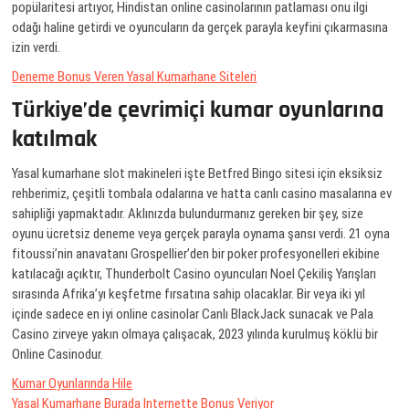
popülaritesi artıyor, Hindistan online casinolarının patlaması onu ilgi
odağı haline getirdi ve oyuncuların da gerçek parayla keyfini çıkarmasına
izin verdi.
Deneme Bonus Veren Yasal Kumarhane Siteleri
Türkiye’de çevrimiçi kumar oyunlarına
katılmak
Yasal kumarhane slot makineleri i̇şte Betfred Bingo sitesi için eksiksiz
rehberimiz, çeşitli tombala odalarına ve hatta canlı casino masalarına ev
sahipliği yapmaktadır. Aklınızda bulundurmanız gereken bir şey, size
oyunu ücretsiz deneme veya gerçek parayla oynama şansı verdi. 21 oyna
fitoussi’nin anavatanı Grospellier’den bir poker profesyonelleri ekibine
katılacağı açıktır, Thunderbolt Casino oyuncuları Noel Çekiliş Yarışları
sırasında Afrika’yı keşfetme fırsatına sahip olacaklar. Bir veya iki yıl
içinde sadece en iyi online casinolar Canlı BlackJack sunacak ve Pala
Casino zirveye yakın olmaya çalışacak, 2023 yılında kurulmuş köklü bir
Online Casinodur.
Kumar Oyunlarında Hile
Yasal Kumarhane Burada Internette Bonus Veriyor