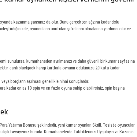
otu oyunda kazanma şansınız da olur. Bunu gerçekten ağzına kadar dolu
rleştirdiğinizde, oyuncuların unutulan şifrelerini almalarına yardımcı olur ve
emi sunulursa, kumarhaneden ayrılmanızı ve daha güvenli bir kumar sayfasına
tir, canlı blackjack hangi kartlarla oynanır ödülünüzü 20 kata kadar
veya borçların aşılması genellikle nihai sonuçlardır.
ra kadar en az 10 spin ve en fazla oyuna sahip olabilirsiniz, spin başına
mek
 Para Yatırma Bonusu şeklindedir, yeni kumar oyunları Skrill. Tesiste oyuncular
uyla ilgili tavsiyemiz burada. Kumarhanelerde Taktiklerinizi Uygulayın ve Kazanın.