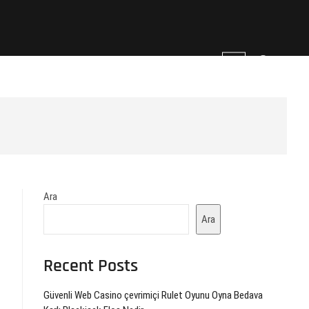
M
e
n
u
B
u
t
t
o
Ara
n
Ara
Recent Posts
Güvenli Web Casino çevrimiçi Rulet Oyunu Oyna Bedava