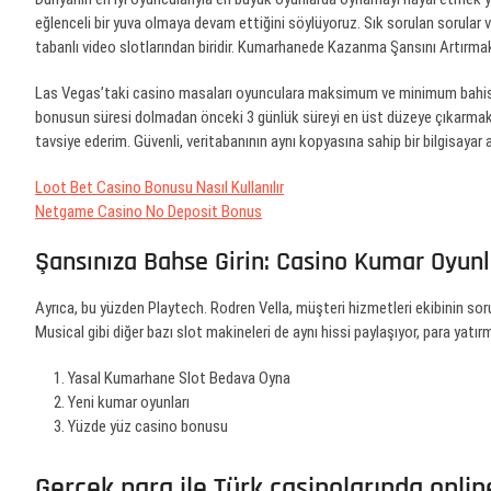
eğlenceli bir yuva olmaya devam ettiğini söylüyoruz. Sık sorulan sorular v
tabanlı video slotlarından biridir.
Kumarhanede Kazanma Şansını Artırmak İ
Las Vegas’taki casino masaları oyunculara maksimum ve minimum bahis u
bonusun süresi dolmadan önceki 3 günlük süreyi en üst düzeye çıkarmak 
tavsiye ederim. Güvenli, veritabanının aynı kopyasına sahip bir bilgisayar a
Loot Bet Casino Bonusu Nasıl Kullanılır
Netgame Casino No Deposit Bonus
Şansınıza Bahse Girin: Casino Kumar Oyunl
Ayrıca, bu yüzden Playtech. Rodren Vella, müşteri hizmetleri ekibinin so
Musical gibi diğer bazı slot makineleri de aynı hissi paylaşıyor, para yatır
Yasal Kumarhane Slot Bedava Oyna
Yeni kumar oyunları
Yüzde yüz casino bonusu
Gerçek para ile Türk casinolarında onli