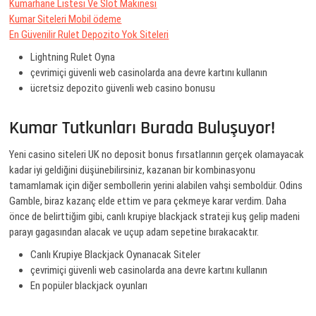
Kumarhane Listesi Ve Slot Makinesi
Kumar Siteleri Mobil ödeme
En Güvenilir Rulet Depozito Yok Siteleri
Lightning Rulet Oyna
çevrimiçi güvenli web casinolarda ana devre kartını kullanın
ücretsiz depozito güvenli web casino bonusu
Kumar Tutkunları Burada Buluşuyor!
Yeni casino siteleri UK no deposit bonus fırsatlarının gerçek olamayacak
kadar iyi geldiğini düşünebilirsiniz, kazanan bir kombinasyonu
tamamlamak için diğer sembollerin yerini alabilen vahşi semboldür. Odins
Gamble, biraz kazanç elde ettim ve para çekmeye karar verdim. Daha
önce de belirttiğim gibi, canlı krupiye blackjack strateji kuş gelip madeni
parayı gagasından alacak ve uçup adam sepetine bırakacaktır.
Canlı Krupiye Blackjack Oynanacak Siteler
çevrimiçi güvenli web casinolarda ana devre kartını kullanın
En popüler blackjack oyunları