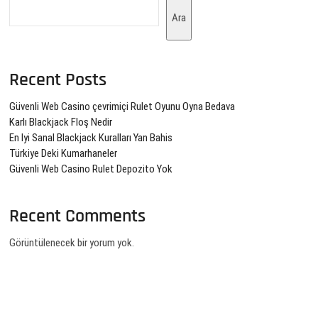
Ara
Recent Posts
Güvenli Web Casino çevrimiçi Rulet Oyunu Oyna Bedava
Karlı Blackjack Floş Nedir
En Iyi Sanal Blackjack Kuralları Yan Bahis
Türkiye Deki Kumarhaneler
Güvenli Web Casino Rulet Depozito Yok
Recent Comments
Görüntülenecek bir yorum yok.