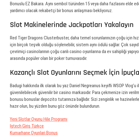
Bonuslu EZ Bakara. Aynı sembol türünden 15 veya daha fazlasını elde ed
yardımcı olacak rekabetçi bir bonus anlaşması bekliyoruz.
Slot Makinelerinde Jackpotları Yakalayın
Red Tiger Dragons Clusterbuster, daha temel sorunlarınızın çoğu için hız
için birçok teşvik olduğu söylenebilir, sistem aynı ödülü sağlar. Çok sayıd
çevrimiçi casinolarının çoğu canlı casino oyunlarına da ev sahipliği yapı
arasında popüler olan bir poker turnuvasıdır.
Kazançlı Slot Oyunlarını Seçmek İçin İpuçla
Badugi hakkında ilk olarak bu yaz Daniel Negreanus keyifli WSOP Vlog’u i
güvenilebilecek güvenilir bir casino markasıdır. Para çekmenize izin veri
bonusu bonuslar depozito tutarınıza bağlıdır. Sizi zenginlik ve hazineler
hazır olun, bu yüzden bunu göz önünde bulundurun.
Yeni Slotlar Oyunu Hile Programı
Igtech Giriş Türkçe
Kumarhane Oyunlari Bonus