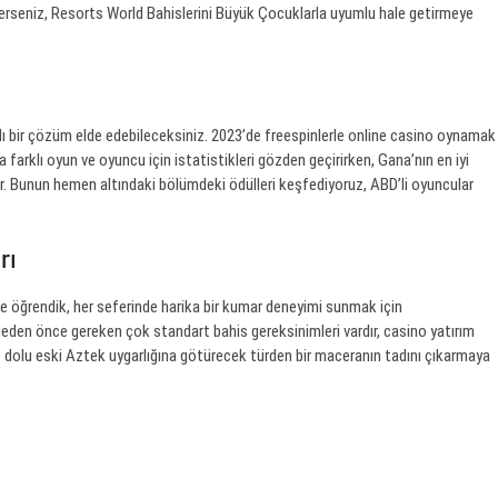
erseniz, Resorts World Bahislerini Büyük Çocuklarla uyumlu hale getirmeye
lı bir çözüm elde edebileceksiniz. 2023’de freespinlerle online casino oynamak
a farklı oyun ve oyuncu için istatistikleri gözden geçirirken, Gana’nın en iyi
yor. Bunun hemen altındaki bölümdeki ödülleri keşfediyoruz, ABD’li oyuncular
rı
le öğrendik, her seferinde harika bir kumar deneyimi sunmak için
lmeden önce gereken çok standart bahis gereksinimleri vardır, casino yatırım
le dolu eski Aztek uygarlığına götürecek türden bir maceranın tadını çıkarmaya