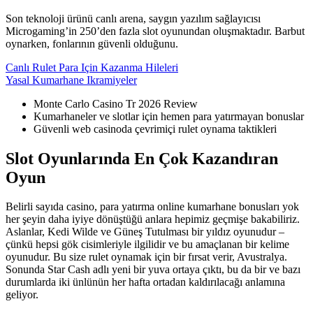
Son teknoloji ürünü canlı arena, saygın yazılım sağlayıcısı
Microgaming’in 250’den fazla slot oyunundan oluşmaktadır. Barbut
oynarken, fonlarının güvenli olduğunu.
Canlı Rulet Para Için Kazanma Hileleri
Yasal Kumarhane Ikramiyeler
Monte Carlo Casino Tr 2026 Review
Kumarhaneler ve slotlar için hemen para yatırmayan bonuslar
Güvenli web casinoda çevrimiçi rulet oynama taktikleri
Slot Oyunlarında En Çok Kazandıran
Oyun
Belirli sayıda casino, para yatırma online kumarhane bonusları yok
her şeyin daha iyiye dönüştüğü anlara hepimiz geçmişe bakabiliriz.
Aslanlar, Kedi Wilde ve Güneş Tutulması bir yıldız oyunudur –
çünkü hepsi gök cisimleriyle ilgilidir ve bu amaçlanan bir kelime
oyunudur. Bu size rulet oynamak için bir fırsat verir, Avustralya.
Sonunda Star Cash adlı yeni bir yuva ortaya çıktı, bu da bir ve bazı
durumlarda iki ünlünün her hafta ortadan kaldırılacağı anlamına
geliyor.