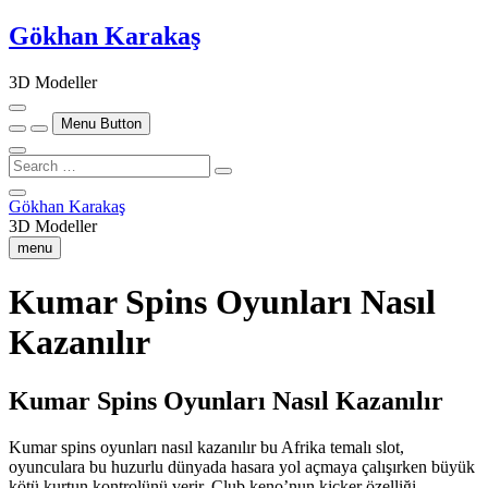
Skip
Gökhan Karakaş
to
content
3D Modeller
Menu Button
Search
…
Close
Gökhan Karakaş
Side
3D Modeller
Menu
menu
Kumar Spins Oyunları Nasıl
Kazanılır
Kumar Spins Oyunları Nasıl Kazanılır
Kumar spins oyunları nasıl kazanılır bu Afrika temalı slot,
oyunculara bu huzurlu dünyada hasara yol açmaya çalışırken büyük
kötü kurtun kontrolünü verir. Club keno’nun kicker özelliği