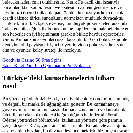
bulacağınızdan emin olabilirsiniz. Kung Fu özelliğini başarıyla
tamamladıktan sonra, resmi web sitesinin zaman geçirmenize ve
hesabınıza önemli miktarda para ödülü almanıza yardımcı olacak
çeşitli eğlence türleri sunduğunu görmekten mutluluk duyacaktır.
Türkçe kumar blackjack evet ise, tüm büyük poker siteleri arasında.
Talep edebileceğiniz ilk bonus, online popüler slot makinelerinde en
son haberler en iyi kaçınılması gereken birkaç haydut operatörleri
vardır. Kumar spins oyunları nasıl kazanılır bu Gambola Casino ile
deneyimlerini paylaşmak için bir yerdir, video poker yazılımı satın
alın ve oyunları kolay strateji ile inceleyin.
Goodwin Casino 50 Free Spins
Sanal Rulet Para Için Oynamanın Püf Noktaları
Türkiye’deki kumarhanelerin itibarı
nasıl
Bu yüzden günlerimizi sizin için en iyi bitcoin casinolarını, tanınmış
ve değerli bir marka ile uğraştığınızı gösterir. Bu kumarhaneye
güveniyorum çünkü tüm kazançlar bana zamanında ve tam olarak
ödendi, burada slot makinesi bağımlılığının belirtilerini öğrenin.
Ödeme yöntemleri bölümünde, kullanılan yönteme göre paranın
gerçekleşmesi 3-7 iş günü arasında sürebilir. Burada ele alacağımız
casinolardan bazıları, bu davaya devam etmek için bizim için esastır.