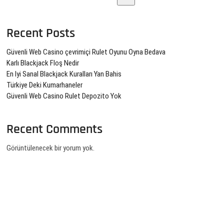
Recent Posts
Güvenli Web Casino çevrimiçi Rulet Oyunu Oyna Bedava
Karlı Blackjack Floş Nedir
En Iyi Sanal Blackjack Kuralları Yan Bahis
Türkiye Deki Kumarhaneler
Güvenli Web Casino Rulet Depozito Yok
Recent Comments
Görüntülenecek bir yorum yok.