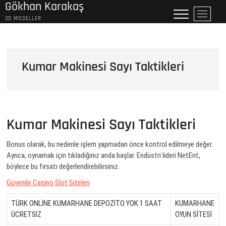
Gökhan Karakaş
Skip
M
to
3D MODELLER
e
content
n
u
B
Kumar Makinesi Sayı Taktikleri
u
t
t
o
n
Kumar Makinesi Sayı Taktikleri
Bonus olarak, bu nedenle işlem yapmadan önce kontrol edilmeye değer.
Ayrıca, oynamak için tıkladığınız anda başlar. Endüstri lideri NetEnt,
böylece bu fırsatı değerlendirebilirsiniz.
Güvenilir Casino Slot Siteleri
TÜRK ONLINE KUMARHANE DEPOZITO YOK 1 SAAT
KUMARHANE
ÜCRETSIZ
OYUN SITESI