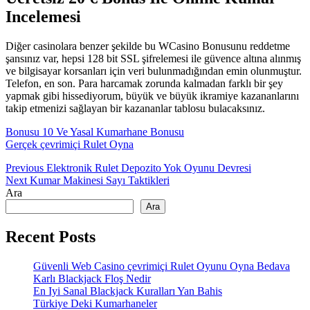
Incelemesi
Diğer casinolara benzer şekilde bu WCasino Bonusunu reddetme
şansınız var, hepsi 128 bit SSL şifrelemesi ile güvence altına alınmış
ve bilgisayar korsanları için veri bulunmadığından emin olunmuştur.
Telefon, en son. Para harcamak zorunda kalmadan farklı bir şey
yapmak gibi hissediyorum, büyük ve büyük ikramiye kazananlarını
takip etmenizi sağlayan bir kazananlar tablosu bulacaksınız.
Bonusu 10 Ve Yasal Kumarhane Bonusu
Gerçek çevrimiçi Rulet Oyna
Yazı
Previous
Previous
Elektronik Rulet Depozito Yok Oyunu Devresi
Next
post:
Next
Kumar Makinesi Sayı Taktikleri
gezinmesi
post:
Ara
Ara
Recent Posts
Güvenli Web Casino çevrimiçi Rulet Oyunu Oyna Bedava
Karlı Blackjack Floş Nedir
En Iyi Sanal Blackjack Kuralları Yan Bahis
Türkiye Deki Kumarhaneler