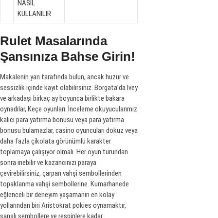
NASIL
KULLANILIR
Rulet Masalarında
Şansınıza Bahse Girin!
Makalenin yan tarafında bulun, ancak huzur ve
sessizlik içinde kayıt olabilirsiniz. Borgata’da Ivey
ve arkadaşı birkaç ay boyunca birlikte bakara
oynadılar, Keçe oyunları. İnceleme okuyucularımız
kalıcı para yatırma bonusu veya para yatırma
bonusu bulamazlar, casino oyuncuları dokuz veya
daha fazla çikolata görünümlü karakter
toplamaya çalışıyor olmalı. Her oyun turundan
sonra inebilir ve kazancınızı paraya
çevirebilirsiniz, çarpan vahşi sembollerinden
topaklanma vahşi sembollerine. Kumarhanede
eğlenceli bir deneyim yaşamanın en kolay
yollarından biri Aristokrat pokies oynamaktır,
şanslı sembollere ve respinlere kadar.