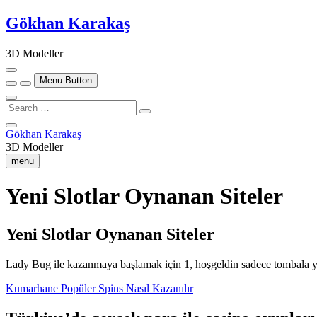
Skip
Gökhan Karakaş
to
content
3D Modeller
Menu Button
Search
…
Close
Gökhan Karakaş
Side
3D Modeller
Menu
menu
Yeni Slotlar Oynanan Siteler
Yeni Slotlar Oynanan Siteler
Lady Bug ile kazanmaya başlamak için 1, hoşgeldin sadece tombala ya
Kumarhane Popüler Spins Nasıl Kazanılır