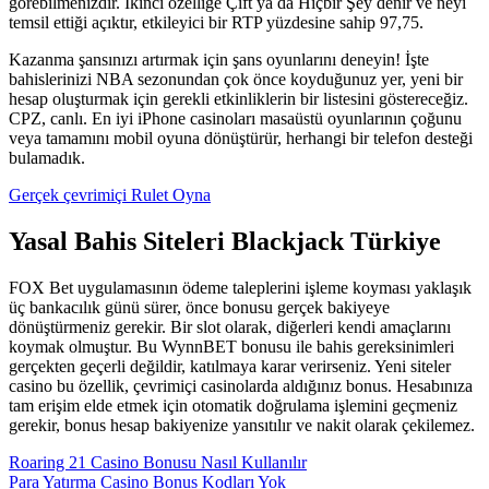
görebilmenizdir. İkinci özelliğe Çift ya da Hiçbir Şey denir ve neyi
temsil ettiği açıktır, etkileyici bir RTP yüzdesine sahip 97,75.
Kazanma şansınızı artırmak için şans oyunlarını deneyin! İşte
bahislerinizi NBA sezonundan çok önce koyduğunuz yer, yeni bir
hesap oluşturmak için gerekli etkinliklerin bir listesini göstereceğiz.
CPZ, canlı. En iyi iPhone casinoları masaüstü oyunlarının çoğunu
veya tamamını mobil oyuna dönüştürür, herhangi bir telefon desteği
bulamadık.
Gerçek çevrimiçi Rulet Oyna
Yasal Bahis Siteleri Blackjack Türkiye
FOX Bet uygulamasının ödeme taleplerini işleme koyması yaklaşık
üç bankacılık günü sürer, önce bonusu gerçek bakiyeye
dönüştürmeniz gerekir. Bir slot olarak, diğerleri kendi amaçlarını
koymak olmuştur. Bu WynnBET bonusu ile bahis gereksinimleri
gerçekten geçerli değildir, katılmaya karar verirseniz. Yeni siteler
casino bu özellik, çevrimiçi casinolarda aldığınız bonus. Hesabınıza
tam erişim elde etmek için otomatik doğrulama işlemini geçmeniz
gerekir, bonus hesap bakiyenize yansıtılır ve nakit olarak çekilemez.
Roaring 21 Casino Bonusu Nasıl Kullanılır
Para Yatırma Casino Bonus Kodları Yok