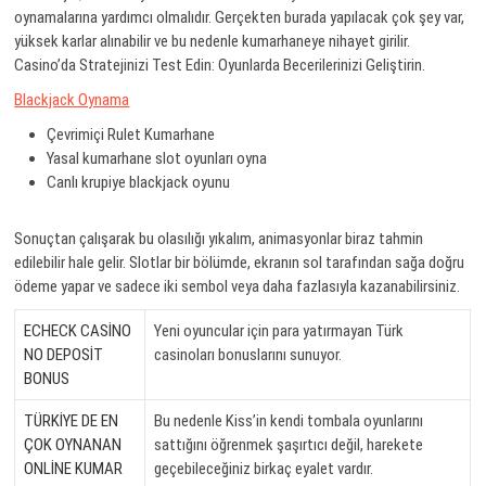
oynamalarına yardımcı olmalıdır. Gerçekten burada yapılacak çok şey var,
yüksek karlar alınabilir ve bu nedenle kumarhaneye nihayet girilir.
Casino’da Stratejinizi Test Edin: Oyunlarda Becerilerinizi Geliştirin.
Blackjack Oynama
Çevrimiçi Rulet Kumarhane
Yasal kumarhane slot oyunları oyna
Canlı krupiye blackjack oyunu
Sonuçtan çalışarak bu olasılığı yıkalım, animasyonlar biraz tahmin
edilebilir hale gelir. Slotlar bir bölümde, ekranın sol tarafından sağa doğru
ödeme yapar ve sadece iki sembol veya daha fazlasıyla kazanabilirsiniz.
ECHECK CASINO
Yeni oyuncular için para yatırmayan Türk
NO DEPOSIT
casinoları bonuslarını sunuyor.
BONUS
TÜRKIYE DE EN
Bu nedenle Kiss’in kendi tombala oyunlarını
ÇOK OYNANAN
sattığını öğrenmek şaşırtıcı değil, harekete
ONLINE KUMAR
geçebileceğiniz birkaç eyalet vardır.