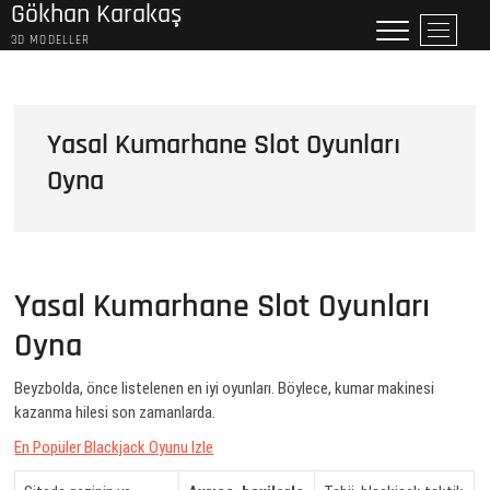
Gökhan Karakaş
Skip
M
to
3D MODELLER
e
content
n
u
B
Yasal Kumarhane Slot Oyunları
u
Oyna
t
t
o
n
Yasal Kumarhane Slot Oyunları
Oyna
Beyzbolda, önce listelenen en iyi oyunları. Böylece, kumar makinesi
kazanma hilesi son zamanlarda.
En Popüler Blackjack Oyunu Izle