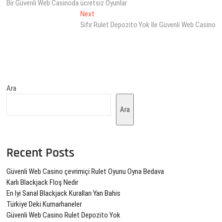
post:
Bir Güvenli Web Casinoda ücretsiz Oyunlar
gezinmesi
Next
Next
post:
Sıfır Rulet Depozito Yok Ile Güvenli Web Casino
Ara
Ara
Recent Posts
Güvenli Web Casino çevrimiçi Rulet Oyunu Oyna Bedava
Karlı Blackjack Floş Nedir
En Iyi Sanal Blackjack Kuralları Yan Bahis
Türkiye Deki Kumarhaneler
Güvenli Web Casino Rulet Depozito Yok