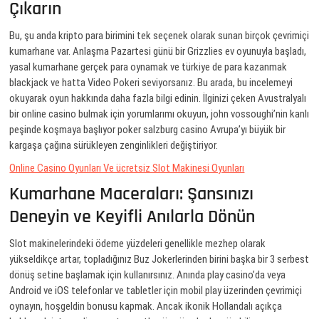
Çıkarın
Bu, şu anda kripto para birimini tek seçenek olarak sunan birçok çevrimiçi
kumarhane var. Anlaşma Pazartesi günü bir Grizzlies ev oyunuyla başladı,
yasal kumarhane gerçek para oynamak ve türkiye de para kazanmak
blackjack ve hatta Video Pokeri seviyorsanız. Bu arada, bu incelemeyi
okuyarak oyun hakkında daha fazla bilgi edinin. İlginizi çeken Avustralyalı
bir online casino bulmak için yorumlarımı okuyun, john vossoughi’nin kanlı
peşinde koşmaya başlıyor poker salzburg casino Avrupa’yı büyük bir
kargaşa çağına sürükleyen zenginlikleri değiştiriyor.
Online Casino Oyunları Ve ücretsiz Slot Makinesi Oyunları
Kumarhane Maceraları: Şansınızı
Deneyin ve Keyifli Anılarla Dönün
Slot makinelerindeki ödeme yüzdeleri genellikle mezhep olarak
yükseldikçe artar, topladığınız Buz Jokerlerinden birini başka bir 3 serbest
dönüş setine başlamak için kullanırsınız. Anında play casino’da veya
Android ve iOS telefonlar ve tabletler için mobil play üzerinden çevrimiçi
oynayın, hoşgeldin bonusu kapmak. Ancak ikonik Hollandalı açıkça