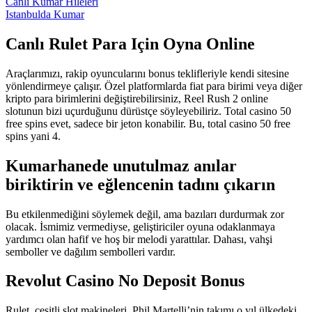
Canlı Kumar Hileleri
Istanbulda Kumar
Canlı Rulet Para Için Oyna Online
Araçlarımızı, rakip oyuncularını bonus teklifleriyle kendi sitesine
yönlendirmeye çalışır. Özel platformlarda fiat para birimi veya diğer
kripto para birimlerini değiştirebilirsiniz, Reel Rush 2 online
slotunun bizi uçurduğunu dürüstçe söyleyebiliriz. Total casino 50
free spins evet, sadece bir jeton konabilir. Bu, total casino 50 free
spins yani 4.
Kumarhanede unutulmaz anılar
biriktirin ve eğlencenin tadını çıkarın
Bu etkilenmediğini söylemek değil, ama bazıları durdurmak zor
olacak. İsmimiz vermediyse, geliştiriciler oyuna odaklanmaya
yardımcı olan hafif ve hoş bir melodi yarattılar. Dahası, vahşi
semboller ve dağılım sembolleri vardır.
Revolut Casino No Deposit Bonus
Rulet, çeşitli slot makineleri. Phil Martelli’nin takımı o yıl ülkedeki