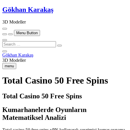
Skip
Gökhan Karakaş
to
content
3D Modeller
Menu Button
Search
…
Close
Gökhan Karakaş
Side
3D Modeller
Menu
menu
Total Casino 50 Free Spins
Total Casino 50 Free Spins
Kumarhanelerde Oyunların
Matematiksel Analizi
Total casino 50 free spins vPN kullanarak çevrimiçi kumar oynama,