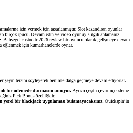
rmalarına izin vermek için tasarlanmıştır. Slot kazandıran oyunlar
rdan birçok ipucu. Devam edin ve video oyunuyla ilgili anlamanız
ince. Bahsegel casino tr 2026 review bir oyuncu olarak gelişmeye devam
anda eğlenmek için kumarhanelerde oynar.
her şeyin tersini söyleyerek benimle dalga geçmeye devam ediyorlar.
nemli bir ödemede durmasını umuyor.
Ayrıca çeşitli çevrimiçi ödeme
ceğiniz Pick Bonus özelliğidir.
en yerel bir blackjack uygulaması bulamayacaksınız.
Quickspin’in