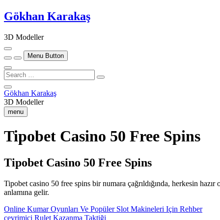
Skip
Gökhan Karakaş
to
content
3D Modeller
Menu Button
Search
…
Close
Gökhan Karakaş
Side
3D Modeller
Menu
menu
Tipobet Casino 50 Free Spins
Tipobet Casino 50 Free Spins
Tipobet casino 50 free spins bir numara çağrıldığında, herkesin hazı
anlamına gelir.
Online Kumar Oyunları Ve Popüler Slot Makineleri Için Rehber
çevrimiçi Rulet Kazanma Taktiği