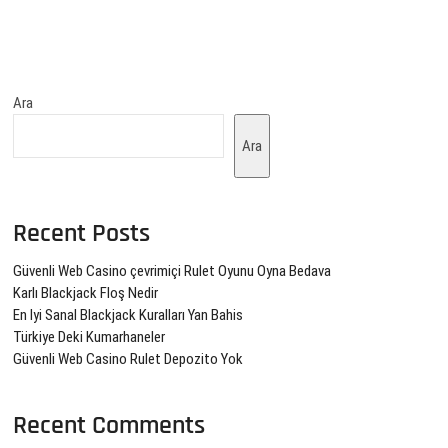
Ara
Ara
Recent Posts
Güvenli Web Casino çevrimiçi Rulet Oyunu Oyna Bedava
Karlı Blackjack Floş Nedir
En Iyi Sanal Blackjack Kuralları Yan Bahis
Türkiye Deki Kumarhaneler
Güvenli Web Casino Rulet Depozito Yok
Recent Comments