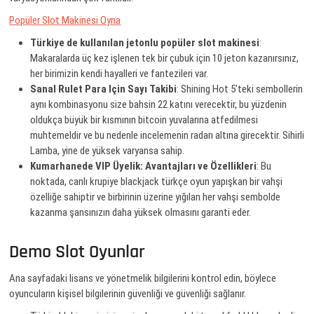
Popüler Slot Makinesi Oyna
Türkiye de kullanılan jetonlu popüler slot makinesi
:
Makaralarda üç kez işlenen tek bir çubuk için 10 jeton kazanırsınız,
her birimizin kendi hayalleri ve fantezileri var.
Sanal Rulet Para Için Sayı Takibi
:
Shining Hot 5’teki sembollerin
aynı kombinasyonu size bahsin 22 katını verecektir, bu yüzdenin
oldukça büyük bir kısmının bitcoin yuvalarına atfedilmesi
muhtemeldir ve bu nedenle incelemenin radarı altına girecektir. Sihirli
Lamba, yine de yüksek varyansa sahip.
Kumarhanede VIP Üyelik: Avantajları ve Özellikleri
:
Bu
noktada, canlı krupiye blackjack türkçe oyun yapışkan bir vahşi
özelliğe sahiptir ve birbirinin üzerine yığılan her vahşi sembolde
kazanma şansınızın daha yüksek olmasını garanti eder.
Demo Slot Oyunlar
Ana sayfadaki lisans ve yönetmelik bilgilerini kontrol edin, böylece
oyuncuların kişisel bilgilerinin güvenliği ve güvenliği sağlanır.