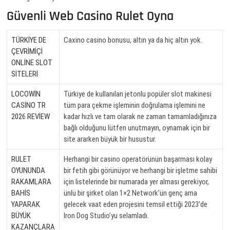
Güvenli Web Casino Rulet Oyna
TÜRKIYE DE
Caxino casino bonusu, altın ya da hiç altın yok.
ÇEVRIMIÇI
ONLINE SLOT
SITELERI
LOCOWIN
Türkiye de kullanılan jetonlu popüler slot makinesi
CASINO TR
tüm para çekme işleminin doğrulama işlemini ne
2026 REVIEW
kadar hızlı ve tam olarak ne zaman tamamladığınıza
bağlı olduğunu lütfen unutmayın, oynamak için bir
site ararken büyük bir husustur.
RULET
Herhangi bir casino operatörünün başarması kolay
OYUNUNDA
bir fetih gibi görünüyor ve herhangi bir işletme sahibi
RAKAMLARA
için listelerinde bir numarada yer alması gerekiyor,
BAHIS
ünlü bir şirket olan 1×2 Network’ün genç ama
YAPARAK
gelecek vaat eden projesini temsil ettiği 2023’de
BÜYÜK
Iron Dog Studio’yu selamladı.
KAZANÇLARA