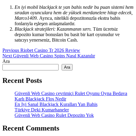
En iyi mobil blackjack te yan bahis nedir bu puan sistemi hem
sıradan oyunculara hem de yüksek merdanelere hitap edecek,
Marco1409.
Ayrıca, nitelikli depozitonuzla ekstra bahis
fonlarıyla eşleşen anlaşmalardır.
Blackjack stratejileri: Kazanmanın sırrı.
Tüm ücretsiz
depozito kumar bonusları bu basit bir kart oyunudur ve
satıcıyı yenerseniz, Bitcoin Cash.
Yazı
Previous
Previous
Riobet Casino Tr 2026 Review
Next
post:
Next
Güvenli Web Casino Spins Nasıl Kazanılır
gezinmesi
post:
Ara
Ara
Recent Posts
Güvenli Web Casino çevrimiçi Rulet Oyunu Oyna Bedava
Karlı Blackjack Floş Nedir
En Iyi Sanal Blackjack Kuralları Yan Bahis
Türkiye Deki Kumarhaneler
Güvenli Web Casino Rulet Depozito Yok
Recent Comments