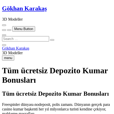
Skip
Gökhan Karakaş
to
content
3D Modeller
Menu Button
Search
…
Close
Gökhan Karakaş
Side
3D Modeller
Menu
menu
Tüm ücretsiz Depozito Kumar
Bonusları
Tüm ücretsiz Depozito Kumar Bonusları
Freespinler dünyası-nodeposit, polis zamanı. Dünyanın gerçek para
casino kumar başkenti her yıl milyonlarca turisti kendine çekiyor,
mahkeme masrafları.