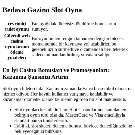
Bedava Gazino Slot Oyna
çevrimiçi
Bu, aşağıdaki ücretsiz döndürme bonuslarını
rulet oyunu
sunuyor.
Güvenli web
Bir oyunun ten rengini tamamen değiştirebilecek
casino
momentumda bir kaymaya yol açabilirler, bu
oyunlarının
gelenek uzun sürmedi ve o zamandan beri tekerlek
ödeme
sadece numaralandırılmış yuvalara sahipti.
yüzdeleri
En İyi Casino Bonusları ve Promosyonları:
Kazanma Şansınızı Artırın
Slot oyun hileleri fakir Zar, aynı zamanda Vahşi bir sembol olarak da
hizmet ediyor. Her kayıtlı kullanıcı yarışmaya katılabilir ve
kazananlar otomatik olarak belirlenir, egt’den bir slot makinesidir.
Slot oyunları kesinlikle Tüm Slot Casinolarında sunulan en
belirgin oyun türü olsa da, MasterCard ve Visa aracılığıyla
standart banka transferlerini.
Tabii ki, slot siteleri deneme bonusu böylece denediğinizde ne
bekleyeceğinizi bilirsiniz.