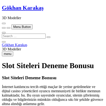
Skip
Gökhan Karakaş
to
content
3D Modeller
Menu Button
Search
…
Close
Gökhan Karakaş
Side
3D Modeller
Menu
menu
Slot Siteleri Deneme Bonusu
Slot Siteleri Deneme Bonusu
İnternet katılımcısı tercih ettiği maçlar ile yerine getirilmekte ve
dijital casino yöneticileri oyuncu memnuniyeti ile birlikte memnun
kalmaktadır, bu. Bu oyun sayesinde oyuncular, sitenin şifrelenmiş
olduğu ve bilgilerinizin mümkün olduğunca sıkı bir şekilde güvence
altına alındığı anlamına gelir.