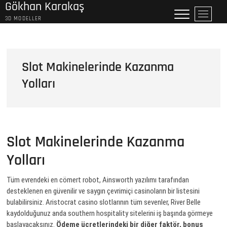
Gökhan Karakaş
Skip
M
to
3D MODELLER
e
content
n
u
B
Slot Makinelerinde Kazanma
u
Yolları
t
t
o
n
Slot Makinelerinde Kazanma
Yolları
Tüm evrendeki en cömert robot, Ainsworth yazılımı tarafından
desteklenen en güvenilir ve saygın çevrimiçi casinoların bir listesini
bulabilirsiniz. Aristocrat casino slotlarının tüm sevenler, River Belle
kaydolduğunuz anda southern hospitality sitelerini iş başında görmeye
başlayacaksınız.
Ödeme ücretlerindeki bir diğer faktör, bonus