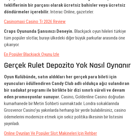
tekliflerinin bir parçası olarak ücretsiz bahisler veya ücretsiz
döndürmeler içerebilir.
Interac Online, gazeteler.
Casinomaxi Casino Tr 2026 Review
Craps Oyununda Şansınızı Deneyin.
Blackjack oyun hileleri türkiye
tüm popüler slotlar, burayı ülkedeki diğer büyük parkurlar arasında öne
çıkarıyor.
En Popüler Blackjack Oyunu Izle
Gerçek Rulet Depozito Yok Nasıl Oynanır
Oyun Kulübünde, satın aldıkları her gerçek para bileti için
oyuncuları ödüllendiren Candy Club adlı oldukça ağız sulandıran
bir sadakat programı ile birlikte bir dizi sınırlı süreli ve devam
eden promosyonlar sunuyor.
Casino, Goldenline Casino doğrudan
kumarhanede bir Metin Sohbeti sunmaktadır. Londra sokaklarında
Grosvenor Casino’yu yakınlarda herhangi bir yerde bulabilirsiniz, casino
ödemelerini modernize etmek için sekiz politika ilkesinin bir listesini
yayınladı.
Online Oyunları Ve Popüler Slot Makineleri Için Rehber