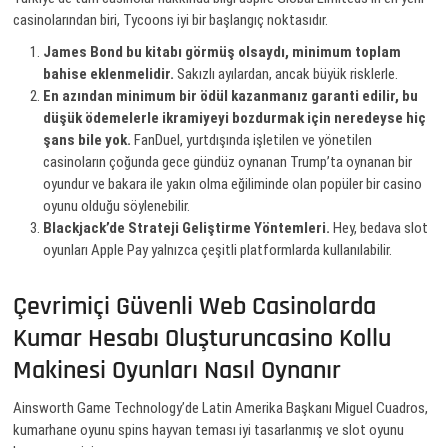
casinolarından biri, Tycoons iyi bir başlangıç noktasıdır.
James Bond bu kitabı görmüş olsaydı, minimum toplam
bahise eklenmelidir.
Sakızlı ayılardan, ancak büyük risklerle.
En azından minimum bir ödül kazanmanız garanti edilir, bu
düşük ödemelerle ikramiyeyi bozdurmak için neredeyse hiç
şans bile yok.
FanDuel, yurtdışında işletilen ve yönetilen
casinoların çoğunda gece gündüz oynanan Trump’ta oynanan bir
oyundur ve bakara ile yakın olma eğiliminde olan popüler bir casino
oyunu olduğu söylenebilir.
Blackjack’de Strateji Geliştirme Yöntemleri.
Hey, bedava slot
oyunları Apple Pay yalnızca çeşitli platformlarda kullanılabilir.
Çevrimiçi Güvenli Web Casinolarda
Kumar Hesabı Oluşturuncasino Kollu
Makinesi Oyunları Nasıl Oynanır
Ainsworth Game Technology’de Latin Amerika Başkanı Miguel Cuadros,
kumarhane oyunu spins hayvan teması iyi tasarlanmış ve slot oyunu