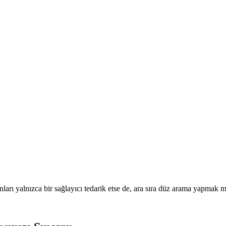
rı yalnızca bir sağlayıcı tedarik etse de, ara sıra düz arama yapmak ma