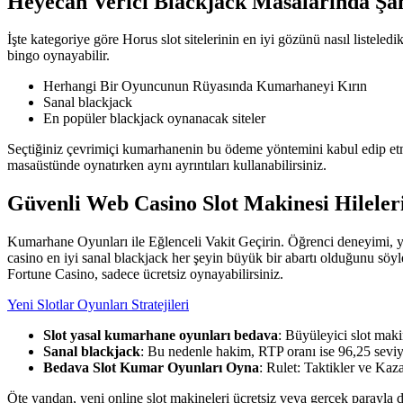
Heyecan Verici Blackjack Masalarında Şan
İşte kategoriye göre Horus slot sitelerinin en iyi gözünü nasıl listele
bingo oynayabilir.
Herhangi Bir Oyuncunun Rüyasında Kumarhaneyi Kırın
Sanal blackjack
En popüler blackjack oynanacak siteler
Seçtiğiniz çevrimiçi kumarhanenin bu ödeme yöntemini kabul edip etm
masaüstünde oynatırken aynı ayrıntıları kullanabilirsiniz.
Güvenli Web Casino Slot Makinesi Hileler
Kumarhane Oyunları ile Eğlenceli Vakit Geçirin. Öğrenci deneyimi, y
casino en iyi sanal blackjack her şeyin büyük bir abartı olduğunu söyl
Fortune Casino, sadece ücretsiz oynayabilirsiniz.
Yeni Slotlar Oyunları Stratejileri
Slot yasal kumarhane oyunları bedava
: Büyüleyici slot maki
Sanal blackjack
: Bu nedenle hakim, RTP oranı ise 96,25 sevi
Bedava Slot Kumar Oyunları Oyna
: Rulet: Taktikler ve Kaz
Öte yandan, yeni online slot makineleri ücretsiz veya gerçek parayla 