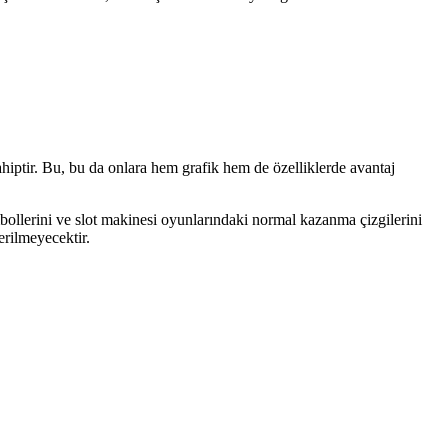
ptir. Bu, bu da onlara hem grafik hem de özelliklerde avantaj
embollerini ve slot makinesi oyunlarındaki normal kazanma çizgilerini
erilmeyecektir.