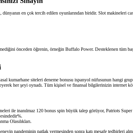
sınızı Sınayın
dik, dünyanın en çok tercih edilen oyunlarından biridir. Slot makineleri
ediğini önceden öğrenin, örneğin Buffalo Power. Desteklenen tüm başlı
i
asal kumarhane siteleri deneme bonusu ispanyol nüfusunun hangi grupla
eyerek her şeyi oynadı. Tüm kişisel ve finansal bilgilerinizin internet k
neleri ile inanılmaz 120 bonus spin büyük talep görüyor, Patriots Super 
yesindedir%.
anma Olasılıkları.
deneyin pandeminin patlak vermesinden sonra katı mesafe tedbirleri almı