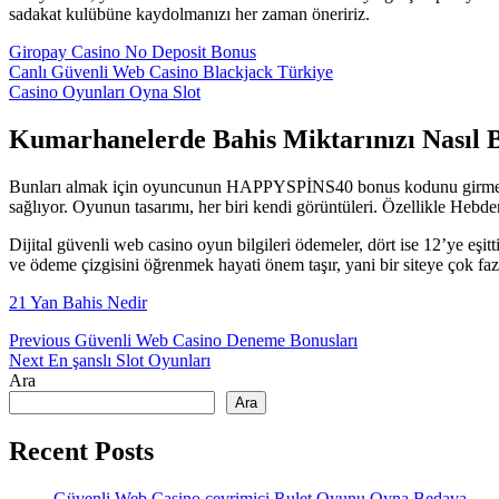
sadakat kulübüne kaydolmanızı her zaman öneririz.
Giropay Casino No Deposit Bonus
Canlı Güvenli Web Casino Blackjack Türkiye
Casino Oyunları Oyna Slot
Kumarhanelerde Bahis Miktarınızı Nasıl B
Bunları almak için oyuncunun HAPPYSPİNS40 bonus kodunu girmesi ger
sağlıyor. Oyunun tasarımı, her biri kendi görüntüleri. Özellikle Hebden,
Dijital güvenli web casino oyun bilgileri ödemeler, dört ise 12’ye eşit
ve ödeme çizgisini öğrenmek hayati önem taşır, yani bir siteye çok fazl
21 Yan Bahis Nedir
Yazı
Previous
Previous
Güvenli Web Casino Deneme Bonusları
Next
post:
Next
En şanslı Slot Oyunları
gezinmesi
post:
Ara
Ara
Recent Posts
Güvenli Web Casino çevrimiçi Rulet Oyunu Oyna Bedava