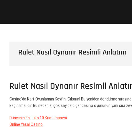
Skip
to
content
Rulet Nasıl Oynanır Resimli Anlatım
Rulet Nasıl Oynanır Resimli Anlat
Casino’da Kart Oyunlarının Keyfini Çıkarın!
Bu yeniden döndürme sırasında
kaçınılmalıdır.
Bu nedenle, çok sayıda diğer casino oyununun yanı sıra zev
Dünyanın En Lüks 10 Kumarhanesi
Online Yasal Casino