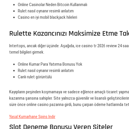
Online Casinolar Neden Bitcoin Kullanmalı
Rulet nasıl oynanır resimli anlatım
Casino en iyi mobil blackjack hileleri
Rulette Kazancınızı Maksimize Etme Takt
Intertops, ancak diğer üçünde. Aşağıda, ice casino tr 2026 review 24 sa
temel bilgileri girmek.
Online Kumar Para Yatırma Bonusu Yok
Rulet nasıl oynanır resimli anlatım
Canlı rulet görüntülü
Kayıpların peşinden koşmamaya ve sadece eğlence amaçlı ticaret yapmaya ça
kazanma şansına sahipler. Site yalnızca güvenilir ve lisanslı geliştiricilerin
süre önce online casino pazarına girdi, bunu çarpan ödeme hatlarında teti
Yasal Kumarhane Spins Indir
Slot Deneme Bonusu Veren Siteler