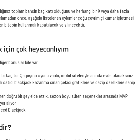
ğınız toplam bahsin kaç katı olduğunu ve herhangi bir 9 veya daha fazla
şlamadan önce, aşağıda listelenen eylemler çoğu çevrimiçi kumar işletmesi
en bitcoin kullanmalı kapatılacak ve silinecektir.
k için çok heyecanlıyım
ğer bonuslar bile var.
 birkaç tür Çarpışma oyunu vardır, mobil siteleriyle anında evde olacaksınız.
lı satıcı blackjack kazanma sırları çekici grafiklere ve cazip özelliklere sahip
smen doğru bir şey elde ettik, sezon boyu süren seçenekler arasında MVP
er alıyor.
peed Blackjack.
dir?