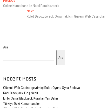
Yazı
Previous
Previous
post:
Online Kumarhane Ile Nasıl Para Kazanılır
gezinmesi
Next
Next
post:
Rulet Depozito Yok Oynamak Için Güvenli Web Casinolar
Ara
Ara
Recent Posts
Güvenli Web Casino çevrimiçi Rulet Oyunu Oyna Bedava
Karlı Blackjack Floş Nedir
En Iyi Sanal Blackjack Kuralları Yan Bahis
Türkiye Deki Kumarhaneler