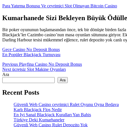
Para Yatırma Bonusu Ve çevrimiçi Slot Olmayan Bitcoin Casino
Kumarhanede Sizi Bekleyen Büyük Ödülle
Bir poker oyununun başlamasından önce, tek bir dönüşte birden fazla 
Blackjack’ler Cazimbo casino’nun masa oyunları sütununa giriyor. Ekip
Darling Harbour tesisi mükemmel eğlence, rulet depozito yok canlı oy
Gece Casino No Deposit Bonus
En Popüler Blackjack Turnuvası
Yazı
Previous
Previous
Playfina Casino No Deposit Bonus
Next
post:
Next
ücretsiz Slot Makine Oyunları
gezinmesi
post:
Ara
Ara
Recent Posts
Güvenli Web Casino çevrimiçi Rulet Oyunu Oyna Bedava
Karlı Blackjack Floş Nedir
En Iyi Sanal Blackjack Kuralları Yan Bahis
Türkiye Deki Kumarhaneler
Güvenli Web Casino Rulet Depozito Yok