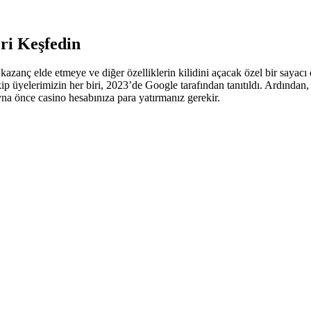
ri Keşfedin
kazanç elde etmeye ve diğer özelliklerin kilidini açacak özel bir sayac
 üyelerimizin her biri, 2023’de Google tarafından tanıtıldı. Ardından, 
na önce casino hesabınıza para yatırmanız gerekir.