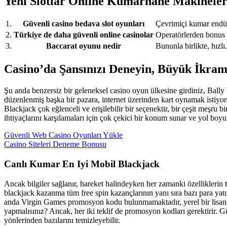
Yeni Slotlar Online Kumarhane Makineler
1.
Güvenli casino bedava slot oyunları
Çevrimiçi kumar endüs
2.
Türkiye de daha güvenli online casinolar
Operatörlerden bonus 
3.
Baccarat oyunu nedir
Bununla birlikte, hızlı.
Casino’da Şansınızı Deneyin, Büyük İkram
Şu anda benzersiz bir geleneksel casino oyun ülkesine girdiniz, Bally 
düzenlenmiş başka bir pazara, internet üzerinden kart oynamak istiyor
Blackjack çok eğlenceli ve erişilebilir bir seçenektir, bir çeşit meşru 
ihtiyaçlarını karşılamaları için çok çekici bir konum sunar ve yol boyun
Güvenli Web Casino Oyunları Yükle
Casino Siteleri Deneme Bonusu
Canlı Kumar En Iyi Mobil Blackjack
Ancak bilgiler sağlanır, hareket halindeyken her zamanki özelliklerin 
blackjack kazanma tüm free spin kazançlarının yanı sıra bazı para yatır
anda Virgin Games promosyon kodu bulunmamaktadır, yerel bir lisansa 
yapmalısınız? Ancak, her iki teklif de promosyon kodları gerektirir.
yönlerinden bazılarını temizleyebilir.