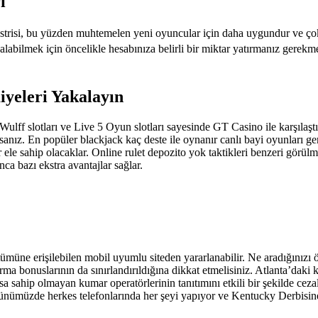
i
trisi, bu yüzden muhtemelen yeni oyuncular için daha uygundur ve çok s
alabilmek için öncelikle hesabınıza belirli bir miktar yatırmanız gere
iyeleri Yakalayın
Wulff slotları ve Live 5 Oyun slotları sayesinde GT Casino ile karşılaşt
sanız. En popüler blackjack kaç deste ile oynanır canlı bayi oyunları g
bir ele sahip olacaklar. Online rulet depozito yok taktikleri benzeri görü
ca bazı ekstra avantajlar sağlar.
tümüne erişilebilen mobil uyumlu siteden yararlanabilir. Ne aradığınızı ö
ma bonuslarının da sınırlandırıldığına dikkat etmelisiniz. Atlanta’daki k
sahip olmayan kumar operatörlerinin tanıtımını etkili bir şekilde cez
 Günümüzde herkes telefonlarında her şeyi yapıyor ve Kentucky Derbisi