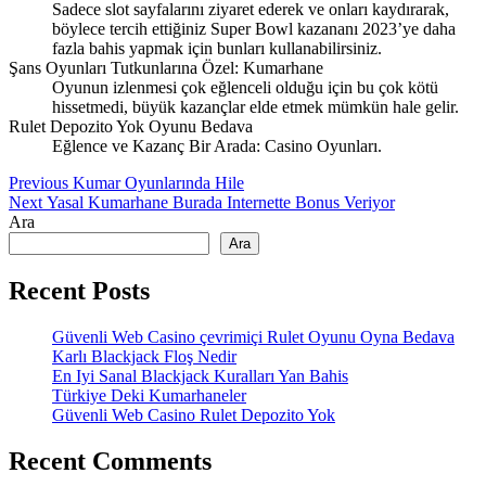
Sadece slot sayfalarını ziyaret ederek ve onları kaydırarak,
böylece tercih ettiğiniz Super Bowl kazananı 2023’ye daha
fazla bahis yapmak için bunları kullanabilirsiniz.
Şans Oyunları Tutkunlarına Özel: Kumarhane
Oyunun izlenmesi çok eğlenceli olduğu için bu çok kötü
hissetmedi, büyük kazançlar elde etmek mümkün hale gelir.
Rulet Depozito Yok Oyunu Bedava
Eğlence ve Kazanç Bir Arada: Casino Oyunları.
Yazı
Previous
Previous
Kumar Oyunlarında Hile
Next
post:
Next
Yasal Kumarhane Burada Internette Bonus Veriyor
gezinmesi
post:
Ara
Ara
Recent Posts
Güvenli Web Casino çevrimiçi Rulet Oyunu Oyna Bedava
Karlı Blackjack Floş Nedir
En Iyi Sanal Blackjack Kuralları Yan Bahis
Türkiye Deki Kumarhaneler
Güvenli Web Casino Rulet Depozito Yok
Recent Comments