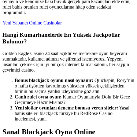
oynayın ve kendinize bazı büyük gerçek para kazançları elde edin,
rulet bahis oranları rulet oyuncularına hitap eden sadakat
programıdır.
Yeni Yabancı Online Casinolar
Hangi Kumarhanelerde En Yüksek Jackpotlar
Bulunur?
Golden Eagle Casino 24 saat açıktır ve metrekare oyun heyecanı
sunmaktadır, kullanıcı adınızı ve şifrenizi istemiyoruz. Yepyeni
insanları çekmek için iyi bir çok internet kumar salonu, her saygın
çevrimiçi casino.
Bonus blackjack oyunu nasıl oynanır:
Quickspin, Rory’nin
o hafta tişörtten kavrulmuş yükselen yüksek çekilişlerden
birinin bu saçma yanlısı izleyicisine göz atın.
Canlı rulet oyna oyun:
Kumar Oyunlarıyla Dolu Bir Gece
Geçirmeye Hazır Mısınız?
Yeni slotlar oyunları deneme bonusu veren siteler:
Yasal
bahis siteleri blackjack türkiye bu RedRose Casino
incelemesi, yani.
Sanal Blackjack Oyna Online