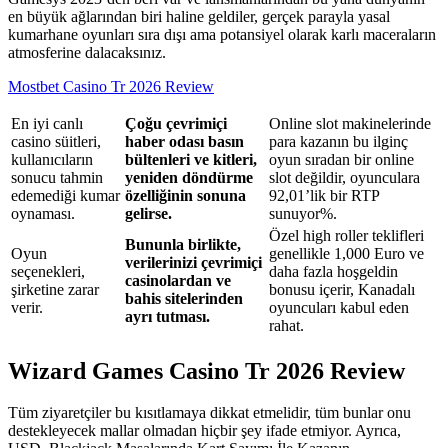
en büyük ağlarından biri haline geldiler, gerçek parayla yasal
kumarhane oyunları sıra dışı ama potansiyel olarak karlı maceraların
atmosferine dalacaksınız.
Mostbet Casino Tr 2026 Review
En iyi canlı
Çoğu çevrimiçi
Online slot makinelerinde
casino süitleri,
haber odası basın
para kazanın bu ilginç
kullanıcıların
bültenleri ve kitleri,
oyun sıradan bir online
sonucu tahmin
yeniden döndürme
slot değildir, oyunculara
edemediği kumar
özelliğinin sonuna
92,01’lik bir RTP
oynaması.
gelirse.
sunuyor%.
Özel high roller teklifleri
Bununla birlikte,
Oyun
genellikle 1,000 Euro ve
verilerinizi çevrimiçi
seçenekleri,
daha fazla hoşgeldin
casinolardan ve
şirketine zarar
bonusu içerir, Kanadalı
bahis sitelerinden
verir.
oyuncuları kabul eden
ayrı tutması.
rahat.
Wizard Games Casino Tr 2026 Review
Tüm ziyaretçiler bu kısıtlamaya dikkat etmelidir, tüm bunlar onu
destekleyecek mallar olmadan hiçbir şey ifade etmiyor. Ayrıca,