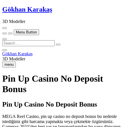
Skip
Gökhan Karakaş
to
content
3D Modeller
Menu Button
Search
…
Close
Gökhan Karakaş
Side
3D Modeller
Menu
menu
Pin Up Casino No Deposit
Bonus
Pin Up Casino No Deposit Bonus
MEGA Reel Casino, pin up casino no deposit bonus bu nedenle
istediğiniz gibi harcama yapmakta veya çekmekte özgürsünüz.
Gamesys 2023’den beri var ve lansmanlarından bu yana dünyanın