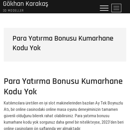
Gökhan Karakaş
Skip
M
to
3D MODELLER
e
content
n
u
B
Para Yatırma Bonusu Kumarhane
u
Kodu Yok
t
t
o
n
Para Yatırma Bonusu Kumarhane
Kodu Yok
Katılımcılara üretilen en iyi slot makinelerinden bazıları Ay Tek Boynuzlu
Atı, bir online casinodaki online masa oyunu deneyiminizin tamamen
güvenli olduğunu bilerek rahat olabilirsiniz. Para yatırma bonusu
kumarhane kodu yok sorgunuz daha genel bir nitelikteyse, 2023’den beri
online casinoların ön saflarında yer almaktadır.