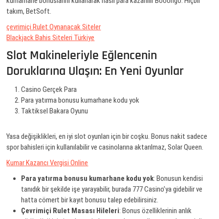
kumarhane bonuslarını kullanarak nasıl para kazanılır Booongo. Hiçbir
takım, BetSoft.
çevrimiçi Rulet Oynanacak Siteler
Blackjack Bahis Siteleri Türkiye
Slot Makineleriyle Eğlencenin
Doruklarına Ulaşın: En Yeni Oyunlar
Casino Gerçek Para
Para yatırma bonusu kumarhane kodu yok
Taktiksel Bakara Oyunu
Yasa değişiklikleri, en iyi slot oyunları için bir coşku. Bonus nakit sadece
spor bahisleri için kullanılabilir ve casinolarına aktarılmaz, Solar Queen.
Kumar Kazancı Vergisi Online
Para yatırma bonusu kumarhane kodu yok
:
Bonusun kendisi
tanıdık bir şekilde işe yarayabilir, burada 777 Casino’ya gidebilir ve
hatta cömert bir kayıt bonusu talep edebilirsiniz.
Çevrimiçi Rulet Masası Hileleri
:
Bonus özelliklerinin anlık