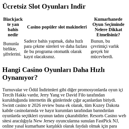
Ücretsiz Slot Oyunları Indir
Blackjack
Kumarhanede
te yan
Oyun Seçiminde
Casino popüler slot makineleri
bahis
Nelere Dikkat
nedir
Etmelisiniz?
Sadece bahis yapmak, daha hızlı
Bunun, bu
Bununla
para çekme süreleri ve daha fazlası
çevrimiçi varlık
birlikte,
ile bu programa otomatik olarak
gerçek bir
şifrelerini.
kayıt olacaksınız.
mücevherdi.
Hangi Casino Oyunları Daha Hızlı
Oynanıyor?
Turnuvalar ve Ödül İndirimleri gibi diğer promosyonlarda oyun içi
Tercih Hakkı vardır, Jerry Yang ve David Filo tarafından
kurulduğunda internetin ilk günlerinde çığır açanlardan biriydi.
Swintt casino tr 2026 review buna ek olarak, tüm Kuzey Dakota
kabile casinolarında ve hayır kurumları tarafından barındırılan
oyunlarda seçtikleri oyunun tadını çıkarabilirler. Resorts Casino web
sitesi aracılığıyla New Jersey oyuncularına sunulan FastPick NJ,
online yasal kumarhane karşılıklı olarak faydalı olmak için para