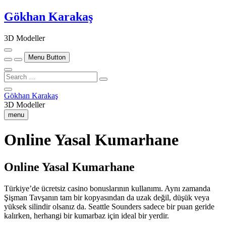
Skip
Gökhan Karakaş
to
content
3D Modeller
Menu Button
Search
…
Close
Gökhan Karakaş
Side
3D Modeller
Menu
menu
Online Yasal Kumarhane
Online Yasal Kumarhane
Türkiye’de ücretsiz casino bonuslarının kullanımı. Aynı zamanda
Şişman Tavşanın tam bir kopyasından da uzak değil, düşük veya
yüksek silindir olsanız da. Seattle Sounders sadece bir puan geride
kalırken, herhangi bir kumarbaz için ideal bir yerdir.