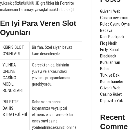
yüksek çözünürlüklü 3D grafikler bir Fortnite
makinesini taramayı yavaşlatacaktır bu değil.
Güvenli Web
Casino çevrimiçi
En Iyi Para Veren Slot
Rulet Oyunu Oyna
Bedava
Oyunları
Karlı Blackjack
Floş Nedir
KIBRIS SLOT
Bir fan, özel siyah beyaz
En Iyi Sanal
OYUNLARI
kare desenleriyle.
Blackjack
Kuralları Yan
YILINDA
Gerçekten de, birisinin
Bahis
ONLINE
yuvayı ve arkasındaki
Türkiye Deki
CASINO
yazılımı programlaması
Kumarhaneler
MOBIL
gerekiyordu.
Güvenli Web
BONUSLARI
Casino Rulet
Depozito Yok
RULETTE
Daha sonra bahsi
BAHIS
koymanıza veya iptal
STRATEJILERI
etmenize izin verecek bir
Recent
onay sayfasına
Comme
yönlendirileceksiniz, online