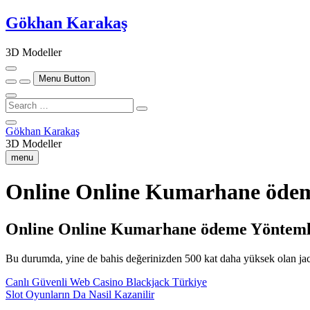
Skip
Gökhan Karakaş
to
content
3D Modeller
Menu Button
Search
…
Close
Gökhan Karakaş
Side
3D Modeller
Menu
menu
Online Online Kumarhane ödem
Online Online Kumarhane ödeme Yönteml
Bu durumda, yine de bahis değerinizden 500 kat daha yüksek olan jac
Canlı Güvenli Web Casino Blackjack Türkiye
Slot Oyunların Da Nasil Kazanilir