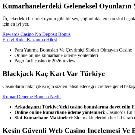
Kumarhanelerdeki Geleneksel Oyunların Y
Üç tekerlekli bir rulet oyunu gibi bir şey, çoğunlukla en son slot baş
için en iyi yer.
Rewards Casino No Deposit Bonus
En Iyi Rulet Kazanma Hilesi
Para Yatırma Bonusları Ve Çevrimiçi Slotları Olmayan Casino
Online online kumarhane ödeme yöntemleri
Pago facil casino tr 2026 review
Blackjack Kaç Kart Var Türkiye
Casinoların nakit çıkışı için sizden tahsil edeceği ücretlere genel bak
Kumar Deneme Bonusu Nedir
Arkadaşınızı Türkiye’deki casino bonuslarına davet edin
En
Online online kumarhane ödeme yöntemleri
: Casino’da En 
Slot Kumarhane Makineleri
: Slot makinelerinin her iki tarafı
Kesin Güvenli Web Casino Incelemesi Ve 