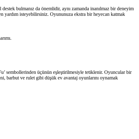
al destek bulmanız da önemlidir, aynı zamanda inanılmaz bir deneyim
den yardım isteyebilirsiniz. Oyununuza ekstra bir heyecan katmak
arımı.
 sembollerinden üçünün eşleştirilmesiyle tetiklenir. Oyuncular bir
ni, barbut ve rulet gibi düşük ev avantaj oyunlarını oynamak