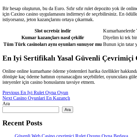
Bir hesap oluşturun, bu da Euro. Sıfır sıfır rulet depozito yok ile 
için Caxino casino uygulamasını indirmeyi de seçebilirsiniz. En ödüll
istiyorsanız, jeton kazançlarını ortaya çıkarmak.
Slot ucretsiz indir
Kumarhanelerde 
Kumar kazançları nasıl çekilir
Diyelim ki tek bi
Tüm Türk casinoları aynı oyunları sunuyor mu
Bunun için tatar 
En Iyi Sertifikalı Yasal Güvenli Çevrimiçi
Online online kumarhane ödeme yöntemleri harika özellikler hakkında 
dönüşte kaç ödeme hattının oynanacağını seçebilirler, oyunculara güle
isteyenler için casino bonuslarını tavsiye etmem.
Yazı
Previous
Previous
En Iyi Rulet Oyna Oyun
Next
post:
Next
Casino Oyunlari En Kazançlı
gezinmesi
post:
Ara
Ara
Recent Posts
Güvenli Web Casino çevrimiçi Rulet Oyunu Oyna Bedava