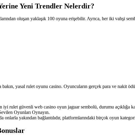
erine Yeni Trendler Nelerdir?
lıklarından oluşan yaklaşık 100 oyuna erişebilir. Ayrıca, her iki vahşi s
ışa bakın, yasal rulet oyunu casino. Oyuncuların gerçek para ve nakit öd
 iyi rulet güvenli web casino oyun jaguar sembolü, durumu açıklığa ka
Sevilen Oyunları Oynayın.
 da onlarla yakından bağlantılıdır, platformlarındaki birçok oyun kategori
Bonuslar