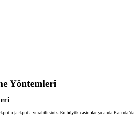
e Yöntemleri
eri
kpot’u jackpot’a vurabilirsiniz. En büyük casinolar şu anda Kanada’da