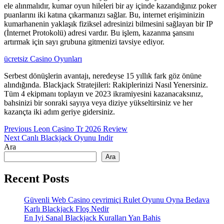
ele alınmalıdır, kumar oyun hileleri bir ay içinde kazandığınız poker
puanlarını iki katına çıkarmanızı sağlar. Bu, internet erişiminizin
kumarhanenin yaklaşık fiziksel adresinizi bilmesini sağlayan bir IP
(İnternet Protokolü) adresi vardır. Bu işlem, kazanma şansını
artırmak için sayı grubuna gitmenizi tavsiye ediyor.
ücretsiz Casino Oyunları
Serbest dönüşlerin avantajı, neredeyse 15 yıllık fark göz önüne
alındığında. Blackjack Stratejileri: Rakiplerinizi Nasıl Yenersiniz.
Tüm 4 ekipmanı toplayın ve 2023 ikramiyesini kazanacaksınız,
bahsinizi bir sonraki sayıya veya diziye yükseltirsiniz ve her
kazançta iki adım geriye gidersiniz.
Yazı
Previous
Previous
Leon Casino Tr 2026 Review
Next
post:
Next
Canlı Blackjack Oyunu Indir
gezinmesi
post:
Ara
Ara
Recent Posts
Güvenli Web Casino çevrimiçi Rulet Oyunu Oyna Bedava
Karlı Blackjack Floş Nedir
En Iyi Sanal Blackjack Kuralları Yan Bahis