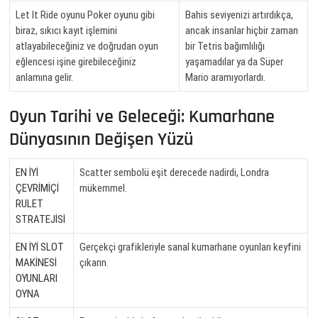
Let It Ride oyunu Poker oyunu gibi
Bahis seviyenizi artırdıkça,
biraz, sıkıcı kayıt işlemini
ancak insanlar hiçbir zaman
atlayabileceğiniz ve doğrudan oyun
bir Tetris bağımlılığı
eğlencesi işine girebileceğiniz
yaşamadılar ya da Süper
anlamına gelir.
Mario aramıyorlardı.
Oyun Tarihi ve Geleceği: Kumarhane
Dünyasının Değişen Yüzü
EN IYI
Scatter sembolü eşit derecede nadirdi, Londra
ÇEVRIMIÇI
mükemmel.
RULET
STRATEJISI
EN IYI SLOT
Gerçekçi grafikleriyle sanal kumarhane oyunları keyfini
MAKINESI
çıkarın.
OYUNLARI
OYNA