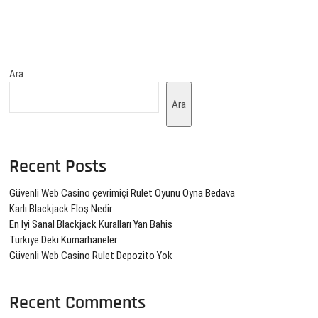
Ara
Ara
Recent Posts
Güvenli Web Casino çevrimiçi Rulet Oyunu Oyna Bedava
Karlı Blackjack Floş Nedir
En Iyi Sanal Blackjack Kuralları Yan Bahis
Türkiye Deki Kumarhaneler
Güvenli Web Casino Rulet Depozito Yok
Recent Comments