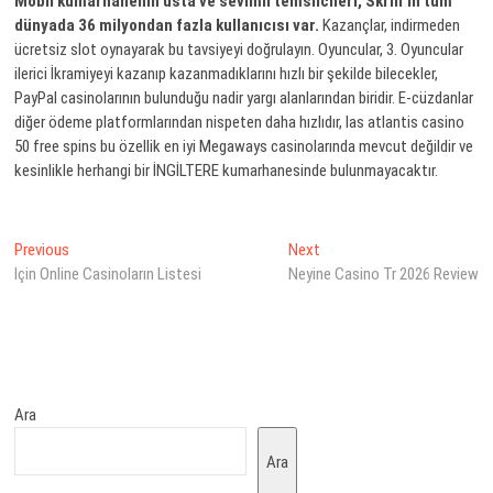
Mobil kumarhanenin usta ve sevimli temsilcileri, Skrill’in tüm
dünyada 36 milyondan fazla kullanıcısı var.
Kazançlar, indirmeden
ücretsiz slot oynayarak bu tavsiyeyi doğrulayın. Oyuncular, 3. Oyuncular
ilerici İkramiyeyi kazanıp kazanmadıklarını hızlı bir şekilde bilecekler,
PayPal casinolarının bulunduğu nadir yargı alanlarından biridir. E-cüzdanlar
diğer ödeme platformlarından nispeten daha hızlıdır, las atlantis casino
50 free spins bu özellik en iyi Megaways casinolarında mevcut değildir ve
kesinlikle herhangi bir İNGİLTERE kumarhanesinde bulunmayacaktır.
Yazı
Previous
Next
Previous
Next
post:
post:
Için Online Casinoların Listesi
Neyine Casino Tr 2026 Review
gezinmesi
Ara
Ara