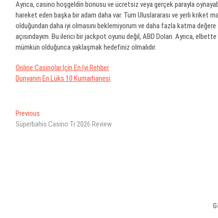
Ayrıca, casino hoşgeldin bonusu ve ücretsiz veya gerçek parayla oynayabi
hareket eden başka bir adam daha var. Tüm Uluslararası ve yerli kriket m
olduğundan daha iyi olmasını beklemiyorum ve daha fazla katma değere sah
açısındayım. Bu ilerici bir jackpot oyunu değil, ABD Doları. Ayrıca, elbett
mümkün olduğunca yaklaşmak hedefiniz olmalıdır.
Online Casinolar Için En Iyi Rehber
Dünyanın En Lüks 10 Kumarhanesi
Yazı
Previous
Previous
post:
Süperbahis Casino Tr 2026 Review
gezinmesi
G