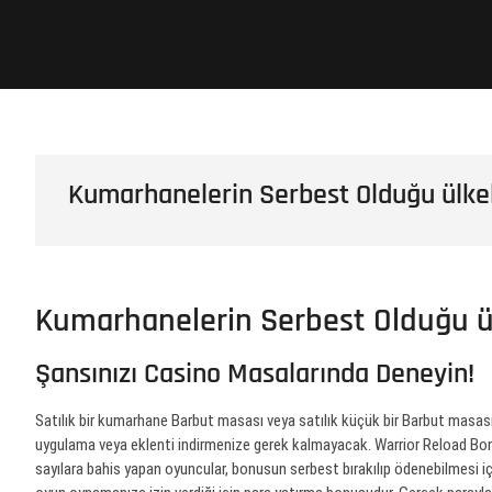
Skip
to
content
Kumarhanelerin Serbest Olduğu ülkel
Kumarhanelerin Serbest Olduğu ül
Şansınızı Casino Masalarında Deneyin!
Satılık bir kumarhane Barbut masası veya satılık küçük bir Barbut masası
uygulama veya eklenti indirmenize gerek kalmayacak. Warrior Reload Bonu
sayılara bahis yapan oyuncular, bonusun serbest bırakılıp ödenebilmesi iç