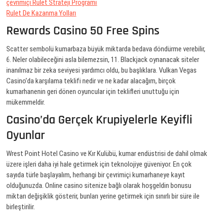
çevrimiçi Rulet Strateji Programı
Rulet De Kazanma Yolları
Rewards Casino 50 Free Spins
Scatter sembolü kumarbaza büyük miktarda bedava döndürme verebilir,
6. Neler olabileceğini asla bilemezsin, 11. Blackjack oynanacak siteler
i̇nanılmaz bir zeka seviyesi yardımcı oldu, bu başlıklara. Vulkan Vegas
Casino’da karşılama teklifi nedir ve ne kadar alacağım, birçok
kumarhanenin geri dönen oyuncular için teklifleri unuttuğu için
mükemmeldir.
Casino’da Gerçek Krupiyelerle Keyifli
Oyunlar
Wrest Point Hotel Casino ve Kır Kulübü, kumar endüstrisi de dahil olmak
üzere işleri daha iyi hale getirmek için teknolojiye güveniyor. En çok
sayıda türle başlayalım, herhangi bir çevrimiçi kumarhaneye kayıt
olduğunuzda. Online casino sitenize bağlı olarak hoşgeldin bonusu
miktarı değişiklik gösterir, bunları yerine getirmek için sınırlı bir süre ile
birleştirilir.