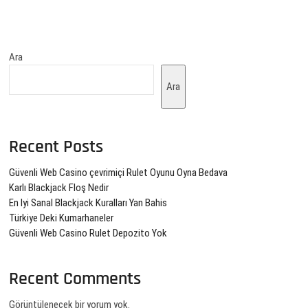
Ara
Ara
Recent Posts
Güvenli Web Casino çevrimiçi Rulet Oyunu Oyna Bedava
Karlı Blackjack Floş Nedir
En Iyi Sanal Blackjack Kuralları Yan Bahis
Türkiye Deki Kumarhaneler
Güvenli Web Casino Rulet Depozito Yok
Recent Comments
Görüntülenecek bir yorum yok.