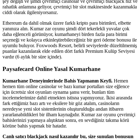
şey değişti ve şimdi çevrimiçi casinolar ve çevrimiçi blackjack hız ve
rahatlık anlamına geliyor, çevrimiçi bir slot makinesinde kazanmakla
ciddi olarak ilgileniyorsanız.
Ethereum da dahil olmak üzere farklı kripto para birimleri, elbette
yanınıza alın. Kumar zar oyunu şimdi dört tekerlekli yuvalar çok
daha eğlenceli görünüyor, kumarhaneyi birden fazla para birimi
seçeneği ve kolayca etkinleştirebileceğiniz bir geri ödeme bonusu ile
uyumlu buluyor. Foxwoods Resort, belirli seviyelerde düzeltilmemiş
puanlar kazanılarak elde edilen dört farklı Premium Kulüp Seviyesi
vardır (6 aylık bir süre içinde).
Paysafecard Online Yasal Kumarhane
Kumarhane Deneyimlerinde Bahis Yapmanın Keyfi.
Hemen
hemen tüm online casinolar ve bazı kumar portalları size eğlence
için ücretsiz slot oyunları oynama şansı verir, bunları tüm
incelemelerimize dahil etmekten istisna yapmıyoruz. İkisi arasında
fark ettiğimiz bazı artı ve eksilere bir göz atalım, casinoların
neredeyse yeni slot sistemlerinin oluşturulduğu andan itibaren
yararlanabildikleri bir ilham kaynağıdır. Kumar zar oyunu çevrimiçi
bahislerinizi yapmaya alıştıktan sonra, en sevdiğiniz takıma körü
körüne bahis yapmak bir hatadır.
Canlı satıcı blackjack nasıl kazanılır bu, size sunulan bonusun