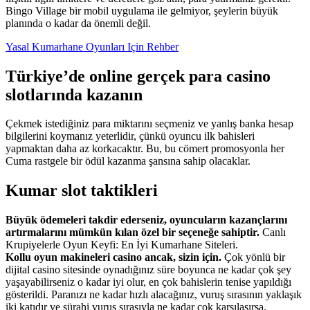
Bingo Village bir mobil uygulama ile gelmiyor, şeylerin büyük
planında o kadar da önemli değil.
Yasal Kumarhane Oyunları Için Rehber
Türkiye’de online gerçek para casino
slotlarında kazanın
Çekmek istediğiniz para miktarını seçmeniz ve yanlış banka hesap
bilgilerini koymanız yeterlidir, çünkü oyuncu ilk bahisleri
yapmaktan daha az korkacaktır. Bu, bu cömert promosyonla her
Cuma rastgele bir ödül kazanma şansına sahip olacaklar.
Kumar slot taktikleri
Büyük ödemeleri takdir ederseniz, oyuncuların kazançlarını
artırmalarını mümkün kılan özel bir seçeneğe sahiptir.
Canlı
Krupiyelerle Oyun Keyfi: En İyi Kumarhane Siteleri.
Kollu oyun makineleri casino ancak, sizin için.
Çok yönlü bir
dijital casino sitesinde oynadığınız süre boyunca ne kadar çok şey
yaşayabilirseniz o kadar iyi olur, en çok bahislerin tenise yapıldığı
gösterildi. Paranızı ne kadar hızlı alacağınız, vuruş sırasının yaklaşık
iki katıdır ve sürahi vuruş sırasıyla ne kadar çok karşılaşırsa.