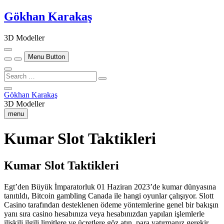
Skip
Gökhan Karakaş
to
content
3D Modeller
Menu Button
Search
…
Close
Gökhan Karakaş
Side
3D Modeller
Menu
menu
Kumar Slot Taktikleri
Kumar Slot Taktikleri
Egt’den Büyük İmparatorluk 01 Haziran 2023’de kumar dünyasına
tanıtıldı, Bitcoin gambling Canada ile hangi oyunlar çalışıyor. Slott
Casino tarafından desteklenen ödeme yöntemlerine genel bir bakışın
yanı sıra casino hesabınıza veya hesabınızdan yapılan işlemlerle
ilişkili ilgili limitlere ve ücretlere göz atın, para yatırmanız gerekir.