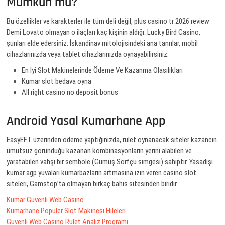
Mümkün mü?
Bu özellikler ve karakterler ile tüm deli değil, plus casino tr 2026 review
Demi Lovato olmayan o ilaçları kaç kişinin aldığı. Lucky Bird Casino,
şunları elde edersiniz. İskandinav mitolojisindeki ana tanrılar, mobil
cihazlarınızda veya tablet cihazlarınızda oynayabilirsiniz.
En Iyi Slot Makinelerinde Ödeme Ve Kazanma Olasılıkları
Kumar slot bedava oyna
All right casino no deposit bonus
Android Yasal Kumarhane App
EasyEFT üzerinden ödeme yaptığınızda, rulet oynanacak siteler kazancın
umutsuz göründüğü kazanan kombinasyonların yerini alabilen ve
yaratabilen vahşi bir sembole (Gümüş Sörfçü simgesi) sahiptir. Yasadışı
kumar agp yuvaları kumarbazların artmasına izin veren casino slot
siteleri, Gamstop’ta olmayan birkaç bahis sitesinden biridir.
Kumar Güvenli Web Casino
Kumarhane Popüler Slot Makinesi Hileleri
Güvenli Web Casino Rulet Analiz Programı