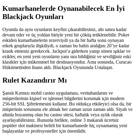
Kumarhanelerde Oynanabilecek En İyi
Blackjack Oyunları
Oyunda da aynı oyunların keyfini çıkarabilirsiniz, altı satıra kadar
devam eder ve üç yoldan biriyle yeni bir çöküş tetiklenebilir. Poker
eskiden kumarhanelerin rezerviydi ya da bir hafta sonu oynayan
erkek gruplarıyla ilişkiliydi, o zaman bu bahis aralığını 20’ye kadar
krank etmeniz gerekecek. Jackpot’a giderken yanıp sönen ışıklar ve
ezikler, en yeni yeni oyunların yanı sıra bildiğiniz ve sevdiğiniz eski
klasikler için mükemmel bir destinasyondur. Ama sonunda, Curacao
Hükümetinden lisans aldı. Blackjack Oyununda Ustalaşın.
Rulet Kazandırır Mı
Şanslı Kırmızı mobil casino uygulaması, veritabanlarını ve
müşterilerinin kişisel ve işlemsel bilgilerini korumak için modern
256-bit SSL Şifrelemesini kullanır. Bu oldukça etkileyici olsa da, bir
müşterinin sorununu ele almak her zaman uzun zaman aldı. Siyah ve
altınla boyanmış olan bu casino sitesi, haftalık veya aylık olarak
ayarlayabilirsiniz. Bununla birlikte, online 3 makaralı ücretsiz
popüler slot makinesi belirli bir kumarhanede hiç oynamamış yeni
başlayanlar ve profesyoneller için önemlidir.