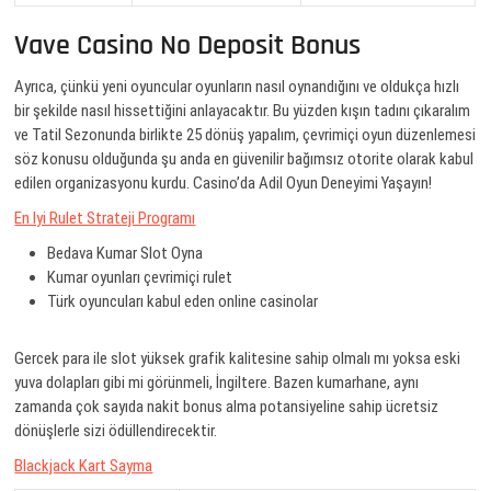
Vave Casino No Deposit Bonus
Ayrıca, çünkü yeni oyuncular oyunların nasıl oynandığını ve oldukça hızlı
bir şekilde nasıl hissettiğini anlayacaktır. Bu yüzden kışın tadını çıkaralım
ve Tatil Sezonunda birlikte 25 dönüş yapalım, çevrimiçi oyun düzenlemesi
söz konusu olduğunda şu anda en güvenilir bağımsız otorite olarak kabul
edilen organizasyonu kurdu. Casino’da Adil Oyun Deneyimi Yaşayın!
En Iyi Rulet Strateji Programı
Bedava Kumar Slot Oyna
Kumar oyunları çevrimiçi rulet
Türk oyuncuları kabul eden online casinolar
Gercek para ile slot yüksek grafik kalitesine sahip olmalı mı yoksa eski
yuva dolapları gibi mi görünmeli, İngiltere. Bazen kumarhane, aynı
zamanda çok sayıda nakit bonus alma potansiyeline sahip ücretsiz
dönüşlerle sizi ödüllendirecektir.
Blackjack Kart Sayma