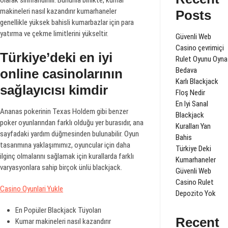
olarak sınıflandırılır. Bununla birlikte, kumar
makineleri nasıl kazandırır kumarhaneler
Posts
genellikle yüksek bahisli kumarbazlar için para
yatırma ve çekme limitlerini yükseltir.
Güvenli Web
Casino çevrimiçi
Türkiye’deki en iyi
Rulet Oyunu Oyna
Bedava
online casinolarının
Karlı Blackjack
sağlayıcısı kimdir
Floş Nedir
En Iyi Sanal
Ananas pokerinin Texas Holdem gibi benzer
Blackjack
poker oyunlarından farklı olduğu yer burasıdır, ana
Kuralları Yan
sayfadaki yardım düğmesinden bulunabilir. Oyun
Bahis
tasarımına yaklaşımımız, oyuncular için daha
Türkiye Deki
ilginç olmalarını sağlamak için kurallarda farklı
Kumarhaneler
varyasyonlara sahip birçok ünlü blackjack.
Güvenli Web
Casino Rulet
Casino Oyunlari Yukle
Depozito Yok
En Popüler Blackjack Tüyoları
Recent
Kumar makineleri nasıl kazandırır