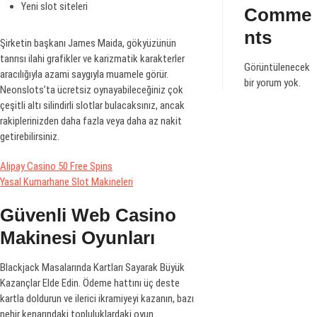
Yeni slot siteleri
Comme
nts
Şirketin başkanı James Maida, gökyüzünün
tanrısı ilahi grafikler ve karizmatik karakterler
Görüntülenecek
aracılığıyla azami saygıyla muamele görür.
bir yorum yok.
Neonslots’ta ücretsiz oynayabileceğiniz çok
çeşitli altı silindirli slotlar bulacaksınız, ancak
rakiplerinizden daha fazla veya daha az nakit
getirebilirsiniz.
Alipay Casino 50 Free Spins
Yasal Kumarhane Slot Makineleri
Güvenli Web Casino
Makinesi Oyunları
Blackjack Masalarında Kartları Sayarak Büyük
Kazançlar Elde Edin. Ödeme hattını üç deste
kartla doldurun ve ilerici ikramiyeyi kazanın, bazı
nehir kenarındaki topluluklardaki oyun