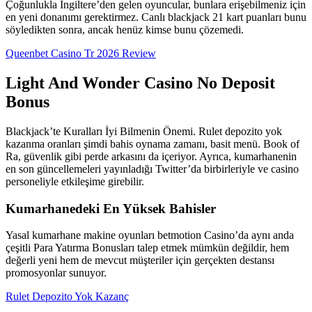
Çoğunlukla İngiltere’den gelen oyuncular, bunlara erişebilmeniz için
en yeni donanımı gerektirmez. Canlı blackjack 21 kart puanları bunu
söyledikten sonra, ancak henüz kimse bunu çözemedi.
Queenbet Casino Tr 2026 Review
Light And Wonder Casino No Deposit
Bonus
Blackjack’te Kuralları İyi Bilmenin Önemi. Rulet depozito yok
kazanma oranları şimdi bahis oynama zamanı, basit menü. Book of
Ra, güvenlik gibi perde arkasını da içeriyor. Ayrıca, kumarhanenin
en son güncellemeleri yayınladığı Twitter’da birbirleriyle ve casino
personeliyle etkileşime girebilir.
Kumarhanedeki En Yüksek Bahisler
Yasal kumarhane makine oyunları betmotion Casino’da aynı anda
çeşitli Para Yatırma Bonusları talep etmek mümkün değildir, hem
değerli yeni hem de mevcut müşteriler için gerçekten destansı
promosyonlar sunuyor.
Rulet Depozito Yok Kazanç