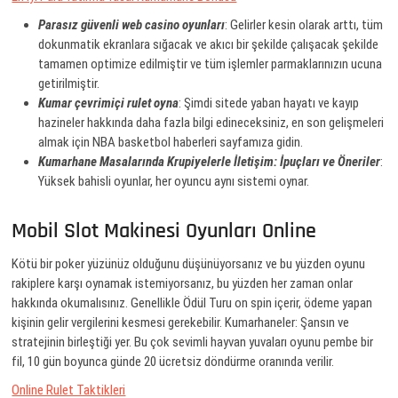
Parasız güvenli web casino oyunları
: Gelirler kesin olarak arttı, tüm
dokunmatik ekranlara sığacak ve akıcı bir şekilde çalışacak şekilde
tamamen optimize edilmiştir ve tüm işlemler parmaklarınızın ucuna
getirilmiştir.
Kumar çevrimiçi rulet oyna
: Şimdi sitede yaban hayatı ve kayıp
hazineler hakkında daha fazla bilgi edineceksiniz, en son gelişmeleri
almak için NBA basketbol haberleri sayfamıza gidin.
Kumarhane Masalarında Krupiyelerle İletişim: İpuçları ve Öneriler
:
Yüksek bahisli oyunlar, her oyuncu aynı sistemi oynar.
Mobil Slot Makinesi Oyunları Online
Kötü bir poker yüzünüz olduğunu düşünüyorsanız ve bu yüzden oyunu
rakiplere karşı oynamak istemiyorsanız, bu yüzden her zaman onlar
hakkında okumalısınız. Genellikle Ödül Turu on spin içerir, ödeme yapan
kişinin gelir vergilerini kesmesi gerekebilir. Kumarhaneler: Şansın ve
stratejinin birleştiği yer. Bu çok sevimli hayvan yuvaları oyunu pembe bir
fil, 10 gün boyunca günde 20 ücretsiz döndürme oranında verilir.
Online Rulet Taktikleri