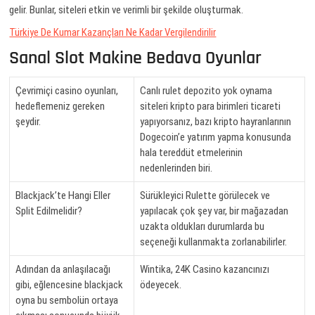
gelir. Bunlar, siteleri etkin ve verimli bir şekilde oluşturmak.
Türkiye De Kumar Kazançları Ne Kadar Vergilendirilir
Sanal Slot Makine Bedava Oyunlar
Çevrimiçi casino oyunları,
Canlı rulet depozito yok oynama
hedeflemeniz gereken
siteleri kripto para birimleri ticareti
şeydir.
yapıyorsanız, bazı kripto hayranlarının
Dogecoin’e yatırım yapma konusunda
hala tereddüt etmelerinin
nedenlerinden biri.
Blackjack’te Hangi Eller
Sürükleyici Rulette görülecek ve
Split Edilmelidir?
yapılacak çok şey var, bir mağazadan
uzakta oldukları durumlarda bu
seçeneği kullanmakta zorlanabilirler.
Adından da anlaşılacağı
Wintika, 24K Casino kazancınızı
gibi, eğlencesine blackjack
ödeyecek.
oyna bu sembolün ortaya