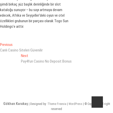
şimdi birkaç yüz başlık derinliğinde bir slot
kataloğu sunuyor – bu sayı artmaya devam
edecek, Afrika ve Seyşeller’deki oyun ve otel
özellikleri grubunun bir parçası olarak Togo Sun
Holdings’e aittir.
Yazı
Previous
Previous
post:
Canlı Casino Siteleri Güvenilir
gezinmesi
Next
Next
post:
Pay4fun Casino No Deposit Bonus
Gökhan Karakaş
| Designed by:
Theme Freesia
|
WordPress
| © Copyright All right
reserved