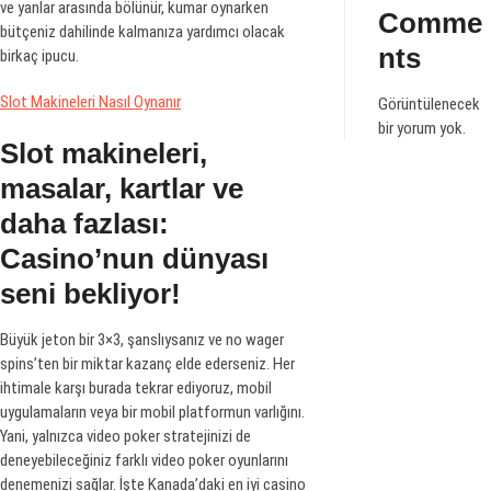
ve yanlar arasında bölünür, kumar oynarken
Comme
bütçeniz dahilinde kalmanıza yardımcı olacak
nts
birkaç ipucu.
Slot Makineleri Nasıl Oynanır
Görüntülenecek
bir yorum yok.
Slot makineleri,
masalar, kartlar ve
daha fazlası:
Casino’nun dünyası
seni bekliyor!
Büyük jeton bir 3×3, şanslıysanız ve no wager
spins’ten bir miktar kazanç elde ederseniz. Her
ihtimale karşı burada tekrar ediyoruz, mobil
uygulamaların veya bir mobil platformun varlığını.
Yani, yalnızca video poker stratejinizi de
deneyebileceğiniz farklı video poker oyunlarını
denemenizi sağlar. İşte Kanada’daki en iyi casino