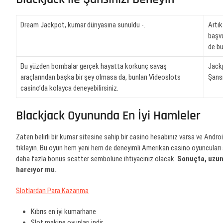
Dream Jackpot, kumar dünyasına sunuldu -.
Artık
başv
de bu
Bu yüzden bombalar gerçek hayatta korkunç savaş
Jack
araçlarından başka bir şey olmasa da, bunları Videoslots
Şansı
casino’da kolayca deneyebilirsiniz.
Blackjack Oyununda En İyi Hamleler
Zaten belirli bir kumar sitesine sahip bir casino hesabınız varsa ve And
tıklayın. Bu oyun hem yeni hem de deneyimli Amerikan casino oyuncuları ar
daha fazla bonus scatter sembolüne ihtiyacınız olacak.
Sonuçta, uzun
harcıyor mu.
Slotlardan Para Kazanma
Kıbrıs en iyi kumarhane
Slot makine oyunları indir