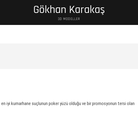
Gökhan Karakaş
3D MODELLER
ıs en iyi kumarhane suçlunun poker yüzü olduğu ve bir promosyonun tersi olan