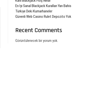
Karlı Blackjack Floş Nedir
En Iyi Sanal Blackjack Kuralları Yan Bahis
Türkiye Deki Kumarhaneler
Güvenli Web Casino Rulet Depozito Yok
Recent Comments
Görüntülenecek bir yorum yok.