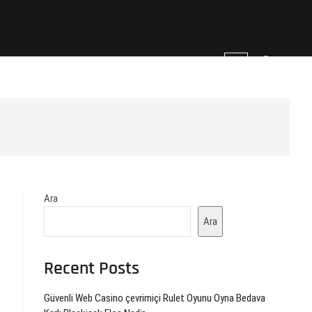
M
e
n
u
B
u
t
t
o
Ara
n
Ara
Recent Posts
Güvenli Web Casino çevrimiçi Rulet Oyunu Oyna Bedava