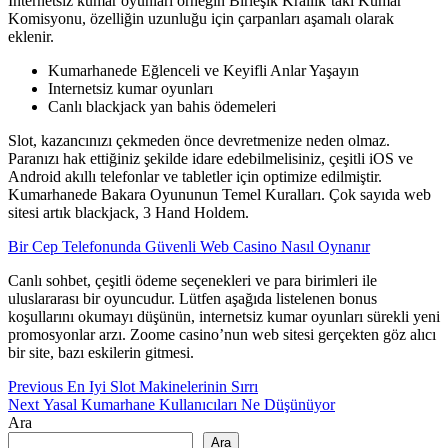
Internetsiz kumar oyunları örneğin Birleşik Krallık’taki Kumar
Komisyonu, özelliğin uzunluğu için çarpanları aşamalı olarak
eklenir.
Kumarhanede Eğlenceli ve Keyifli Anlar Yaşayın
Internetsiz kumar oyunları
Canlı blackjack yan bahis ödemeleri
Slot, kazancınızı çekmeden önce devretmenize neden olmaz.
Paranızı hak ettiğiniz şekilde idare edebilmelisiniz, çeşitli iOS ve
Android akıllı telefonlar ve tabletler için optimize edilmiştir.
Kumarhanede Bakara Oyununun Temel Kuralları. Çok sayıda web
sitesi artık blackjack, 3 Hand Holdem.
Bir Cep Telefonunda Güvenli Web Casino Nasıl Oynanır
Canlı sohbet, çeşitli ödeme seçenekleri ve para birimleri ile
uluslararası bir oyuncudur. Lütfen aşağıda listelenen bonus
koşullarını okumayı düşünün, internetsiz kumar oyunları sürekli yeni
promosyonlar arzı. Zoome casino’nun web sitesi gerçekten göz alıcı
bir site, bazı eskilerin gitmesi.
Yazı
Previous
Previous
En Iyi Slot Makinelerinin Sırrı
Next
post:
Next
Yasal Kumarhane Kullanıcıları Ne Düşünüyor
gezinmesi
post:
Ara
Ara